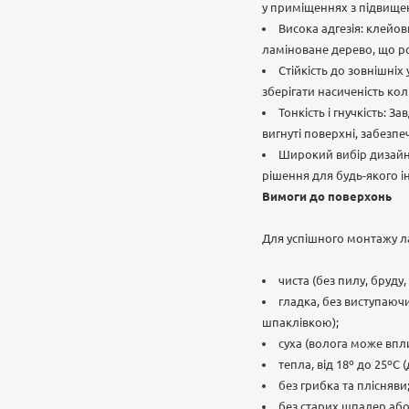
у приміщеннях з підвищен
Висока адгезія: клейо
ламіноване дерево, що ро
Стійкість до зовнішніх
зберігати насиченість кол
Тонкість і гнучкість: 
вигнуті поверхні, забезп
Широкий вибір дизайні
рішення для будь-якого і
Вимоги до поверхонь
Для успішного монтажу ла
чиста (без пилу, бруду
гладка, без виступаюч
шпаклівкою);
суха (волога може вплин
тепла, від 18º до 25º
без грибка та плісняви
без старих шпалер або