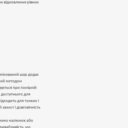
чи відновлення рівних
Ламінований шар додає
ений методом
вується при помірній
я, достатнього для
ідходить для тонких і
захист і довговічність
ажено малюнок або
привабливість, що