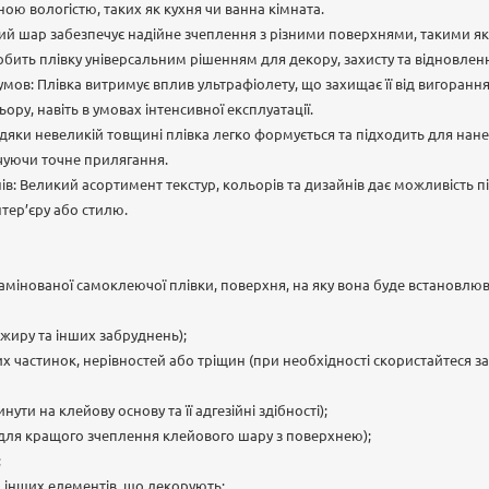
ою вологістю, таких як кухня чи ванна кімната.
вий шар забезпечує надійне зчеплення з різними поверхнями, такими як 
бить плівку універсальним рішенням для декору, захисту та відновлен
 умов: Плівка витримує вплив ультрафіолету, що захищає її від вигорання
ьору, навіть в умовах інтенсивної експлуатації.
Завдяки невеликій товщині плівка легко формується та підходить для нан
ечуючи точне прилягання.
в: Великий асортимент текстур, кольорів та дизайнів дає можливість 
нтер’єру або стилю.
мінованої самоклеючої плівки, поверхня, на яку вона буде встановлюв
, жиру та інших забруднень);
их частинок, нерівностей або тріщин (при необхідності скористайтеся 
ути на клейову основу та її адгезійні здібності);
С (для кращого зчеплення клейового шару з поверхнею);
;
 інших елементів, що декорують;