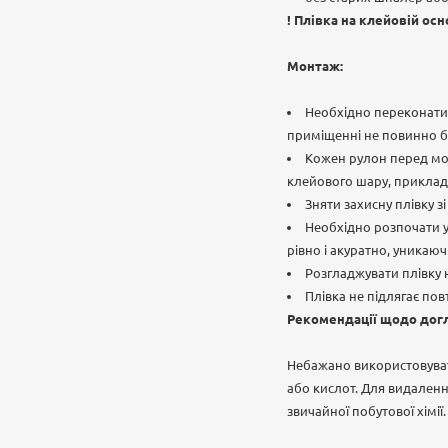
! Плівка на клейовій ос
Монтаж:
Необхідно переконатис
приміщенні не повинно бу
Кожен рулон перед монт
клейового шару, прикладі
Зняти захисну плівку 
Необхідно розпочати ус
рівно і акуратно, уника
Розгладжувати плівку 
Плівка не підлягає п
Рекомендації щодо дог
Небажано використовуват
або кислот. Для видаленн
звичайної побутової хімії.