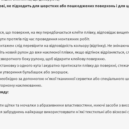
нові, не підходить для шорстких або пошкоджених поверхонь і для ц
я, що поверхня, на яку передбачається клеїти плівку, відповідає вище
ти протягів під час проведення монтажних робіт.
ажем слід перевірити на відповідність кольору (відтінку). Не знімаючи
ть новий рулон до вже наклеєної плівки, якщо відтінок відрізняється, с
зі зворотного боку рулону, щоб відкрити клейову поверхню.
тановку з одного кута і акуратно притискати плівку до поверхні, стежа
ючи утворення бульбашок або зморшок.
необхідно за допомогою м'якої тканинної серветки або спеціального ш
овторному наклеюванню.
ляду:
и щітки та мочалки з абразивними властивостями, миючі засоби з вис
я забруднень найкраще використовувати м'які текстильні або віскозні с