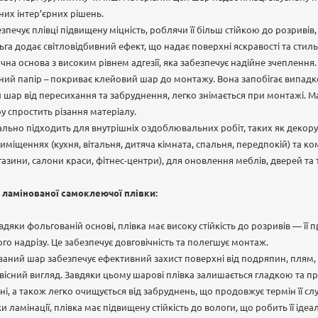
них інтер’єрних рішень.
печує плівці підвищену міцність, роблячи її більш стійкою до розривів
ьга додає світловідбивний ефект, що надає поверхні яскравості та стил
на основа з високим рівнем адгезії, яка забезпечує надійне зчеплення.
аний папір – покриває клейовий шар до монтажу. Вона запобігає випа
 шар від пересихання та забруднення, легко знімається при монтажі. М
у спростить різання матеріалу.
ально підходить для внутрішніх оздоблювальних робіт, таких як деко
міщеннях (кухня, вітальня, дитяча кімната, спальня, передпокій) та к
газини, салони краси, фітнес-центри), для оновлення меблів, дверей та 
 ламінованої самоклеючої плівки:
вдяки фольгованій основі, плівка має високу стійкість до розривів — ї
го надрізу. Це забезпечує довговічність та полегшує монтаж.
ований шар забезпечує ефективний захист поверхні від подряпин, плям,
рвісний вигляд. Завдяки цьому шарові плівка залишається гладкою та 
і, а також легко очищується від забруднень, що продовжує термін її сл
ки ламінації, плівка має підвищену стійкість до вологи, що робить її і