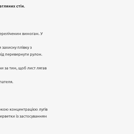
егляних стін.
переліченим вимогам. У
 захисну плівку з
лід перевернути рулон.
чи за тим, щоб лист лягав
пателя.
окою концентрацією лугів
ерветки із застосуванням