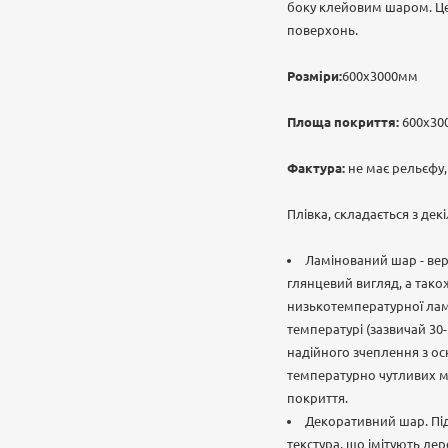
боку клейовим шаром. Це
поверхонь.
Розміри:
600х3000мм
Площа покриття:
600х300
Фактура:
не має рельєфу,
Плівка, складається з дек
Ламінований шар - вер
глянцевий вигляд, а так
низькотемпературної ламі
температурі (зазвичай 30-
надійного зчеплення з ос
температурно чутливих ма
покриття.
Декоративний шар. Пі
текстура, що імітують дер