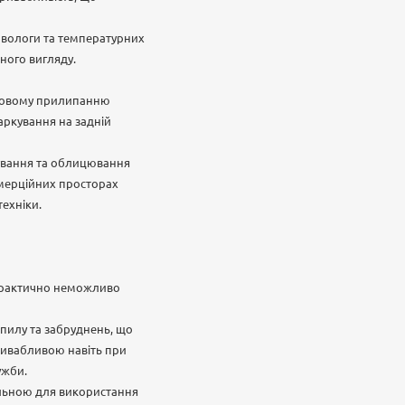
, вологи та температурних
ьного вигляду.
дковому прилипанню
аркування на задній
рування та облицювання
омерційних просторах
техніки.
ї практично неможливо
 пилу та забруднень, що
привабливою навіть при
ужби.
деальною для використання