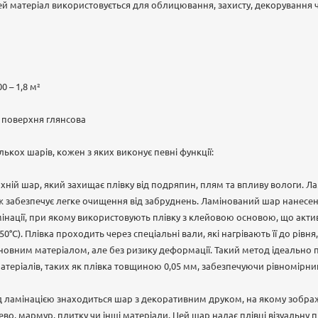
й матеріал використовується для облицювання, захисту, декорування 
0 – 1,8 м²
 поверхня глянсова
ількох шарів, кожен з яких виконує певні функції:
хній шар, який захищає плівку від подряпин, плям та впливу вологи. 
ож забезпечує легке очищення від забруднень. Ламінований шар нанес
нації, при якому використовують плівку з клейовою основою, що акти
50°C). Плівка проходить через спеціальні вали, які нагрівають її до рівн
новним матеріалом, але без ризику деформації. Такий метод ідеально п
теріалів, таких як плівка товщиною 0,05 мм, забезпечуючи рівномірний 
д ламінацією знаходиться шар з декоративним друком, на якому зобр
ево, мармур, плитку чи інші матеріали. Цей шар надає плівці візуальну 