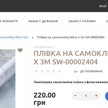
Акції
Я РЕМОНТУ
ЗАХИСТ ДИХАННЯ
ЗАХИСТ ГОЛОВИ
самоклейці 60см*3м
Плівка на самоклейці 60см х 3м SW-00002404
STICKER WALL
ПЛІВКА НА САМОКЛ
Х 3М SW-00002404
ДО ПОРІВНЯННЯ
Ламінована самоклеюча плівка з фольговано
220.00
грн