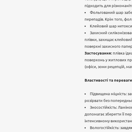
підходить для різноманіт
Фольгований шар забез
перепадів. Крім того, фол
Клейовий шар нетоксич
Захисний силіконізов
плівки, захищає клейовий
поверхні захисного папер
Застосування:
плівка іде
поверхонь у житлових при
(офіси, зони рецепцій, ма
Властивості та переваги
Підвищена міцність: за
розірвати без попередньо
Зносостійкість: Ламін
допомагає зберегти її пе
інтенсивному використанн
Вологостійкість: завдя