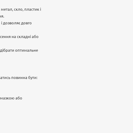
метал, скло, пластик і
ня.
 і дозволяє довго
есення на складні або
підібрати оптимальне
атись повинна бути:
замазкою або