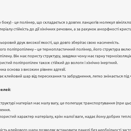
 боку) - це полімер, що складається з довгих ланцюгів молекул вінілхло
еріалу стійкість до дії хімічних речовин, а за рахунок аморфності крис
оровий друк високої якості, що довго зберігає свою насиченість.
ого поліпропілену – це термопластичний полімер, його структура вкл
лену. Він має пористу структуру, завдяки чому має гарну термоізоляцію 
ористий поліпропілен також стійкий до вологи і хімічно інертний.
на основа з високим рівнем адгезії.
гає клейовий шар від пересихання та забруднення, легко знімається під
нелей:
й структурі матеріал має малу вагу, це полегшує транспортування (при ц
лення.
 пористий характер матеріалу, крім малої ваги, надає йому добрих тепло
ність клейового шару дозволяє встановити панелі без необхідності зас