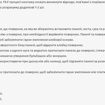
 до 19.У процесі монтажу можуть виникнути відходи, пов'язані з порізко
 розрахунку додаткові 1-2 шт.
, що поверхня, на яку ви збираєтесь встановити панелі, чиста, суха та 
олію з поверхні, при необхідності вирівняти поверхню. Панелі та повер
об забезпечити гарне зчеплення клейової основи.
і зворотного боку панелі, щоб відкрити клейку поверхню.
нтаж з одного кута та акуратно притиснути панель до поверхні, стежа
уникаючи утворення бульбашок або зморшок.
икористовуючи при цьому ніж або ножиці, щоб підганяти панелі за роз
но притискати до поверхні, щоб забезпечити гарне зчеплення між плит
і.
С.