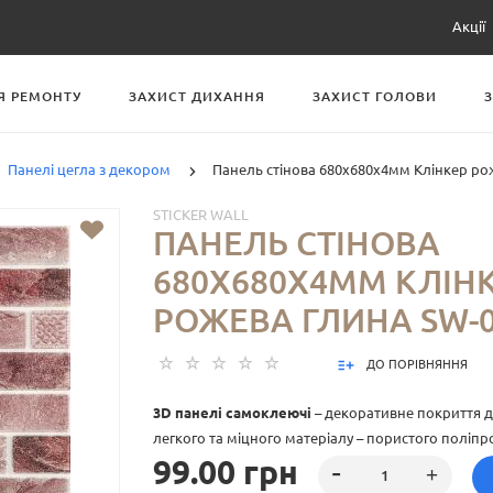
Акції
Я РЕМОНТУ
ЗАХИСТ ДИХАННЯ
ЗАХИСТ ГОЛОВИ
Панелі цегла з декором
Панель стінова 680х680х4мм Клінкер ро
STICKER WALL
ПАНЕЛЬ СТІНОВА
680Х680Х4ММ КЛІН
РОЖЕВА ГЛИНА SW-0
ДО ПОРІВНЯННЯ
3D панелі самоклеючі
– декоративне покриття дл
легкого та міцного матеріалу – пористого поліпр
99.00 грн
особливість – рельєфний малюнок у вигляді цег
різноманітті кольорів та наявність клейового ша