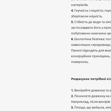
матеріалів.
Гнучкість і міцність: гн
зберігаючи міцність.
Стійкість до води та хі
застосовувати його у при
побутовими миючими засо
Екологічна безпека: по
навколишнє середовище, 
Панелі підходять для вну
комерційних приміщень, а
поверхонь.
Розрахунок потрібної кі
Виміряйте довжину та 
Помножте довжину на ш
Наприклад, після вимірів в
Площа, що вийшла, необх