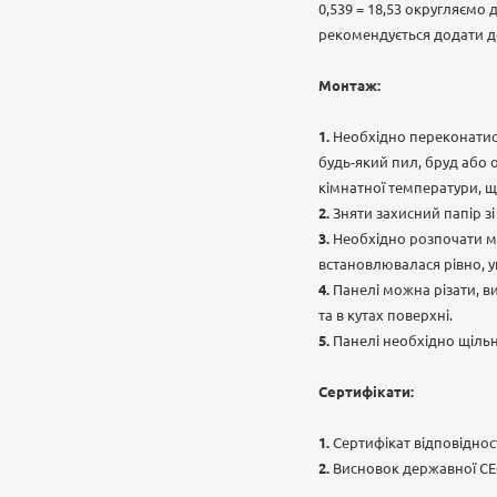
0,539 = 18,53 округляємо
рекомендується додати до
Монтаж:
Необхідно переконатися
будь-який пил, бруд або 
кімнатної температури, щ
Зняти захисний папір з
Необхідно розпочати мо
встановлювалася рівно, 
Панелі можна різати, в
та в кутах поверхні.
Панелі необхідно щіль
Сертифікати:
Сертифікат відповідност
Висновок державної СЕ