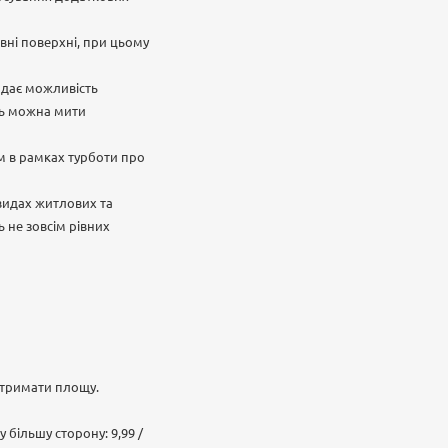
рівні поверхні, при цьому
е дає можливість
ль можна мити
ом в рамках турботи про
 видах житлових та
 не зовсім рівних
отримати площу.
 більшу сторону: 9,99 /