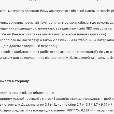
учкість матеріалу дозволяє йому адаптуватися під різні, навіть не зовсім 
мічних речовин: пористий поліпропілен має гарну стійкість до вологи, ц
міщеннях з підвищеною вологістю, а завдяки захисній ПВХ плівці, пане
бами (без використання щітки з високою абразивною здатністю).
ліпропілен не має запаху, а також є безпечним та стабільним матеріал
що піддається вторинній переробці.
трішніх оздоблювальних робіт: декорування та теплоізоляції стін у всіх
 також для декорування та відновлення меблів, дверей та інших, навіть
лькості матеріалу:
ширину поверхні, що обклеюється.
ирину кожної поверхні в метрах і складіть отримані результати, щоб 
и отримали:Довжина стіни 3,7 м. Ширина стіни 2,7 м. 3,7 * 2,7 = 9,99 м ²
ідно розділити на площу однієї панелі (700*770= 0,539 м²) і округлити у