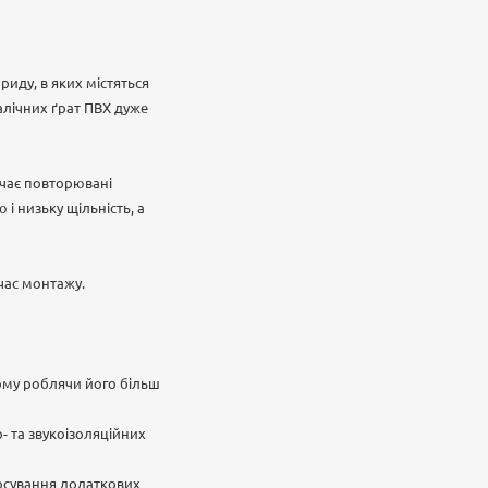
риду, в яких містяться
талічних ґрат ПВХ дуже
ючає повторювані
і низьку щільність, а
 час монтажу.
ьому роблячи його більш
- та звукоізоляційних
тосування додаткових