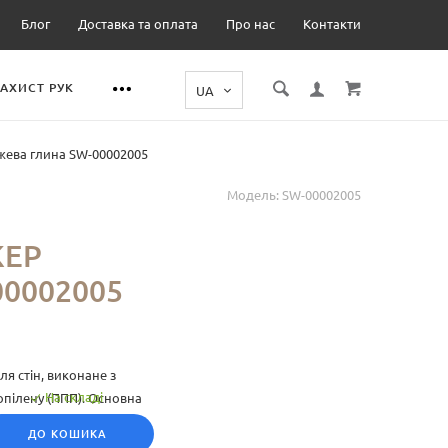
Блог
Доставка та оплата
Про нас
Контакти
ЗАХИСТ РУК
жева глина SW-00002005
Модель:
SW-00002005
КЕР
0002005
я стін, виконане з
На складі
опілену (ППП). Основна
ли у широкому
ДО КОШИКА
ру, що дозволяє