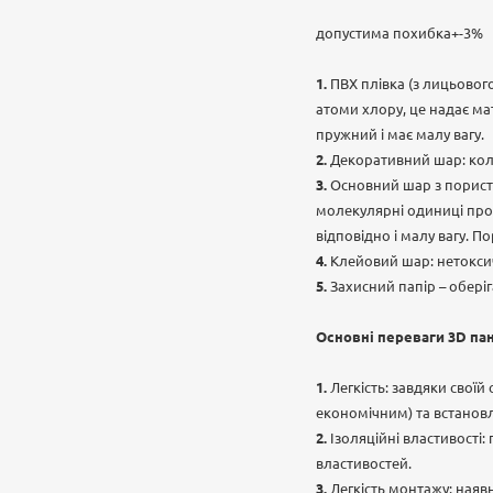
допустима похибка+-3%
ПВХ плівка (з лицьового
атоми хлору, це надає мат
пружний і має малу вагу.
Декоративний шар: коль
Основний шар з порист
молекулярні одиниці пропі
відповідно і малу вагу. П
Клейовий шар: нетоксич
Захисний папір – обері
Основні переваги 3D па
Легкість: завдяки свої
економічним) та встанов
Ізоляційні властивості:
властивостей.
Легкість монтажу: наяв