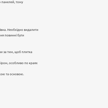
ю панелей, тому
рівна. Необхідно видалити
хня повинні бути
чи за тим, щоб плитка
міром, особливо по краях
кою та основою.