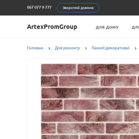
067 077 9 777
Зворотній дзвінок
ArtexPromGroup
ДЛЯ ДОМУ
ДЛ
Головна
Для ремонту
Панелі декоративні