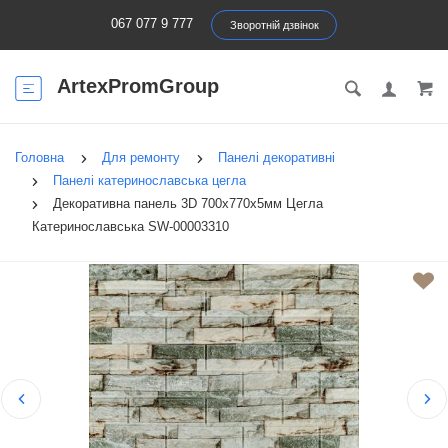
067 077 9 777
Зворотній дзвінок
ArtexPromGroup
Головна
Для ремонту
Панелі декоративні
Панелі катеринославська цегла
Декоративна панель 3D 700х770х5мм Цегла
Катеринославська SW-00003310