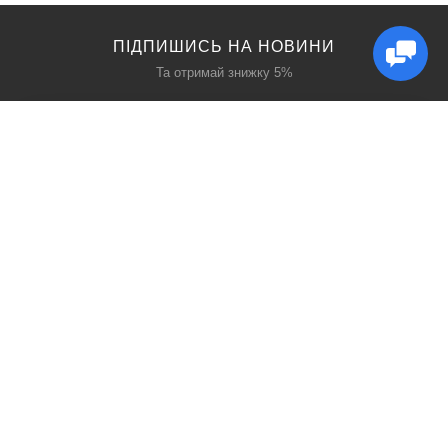
ПІДПИШИСЬ НА НОВИНИ
Та отримай знижку 5%
КАТАЛОГ
ЦІКАВЕ
Захист дихання
Блог
Захист голови
Акції
Захист рук
Виробники
Захист очей
Пошук