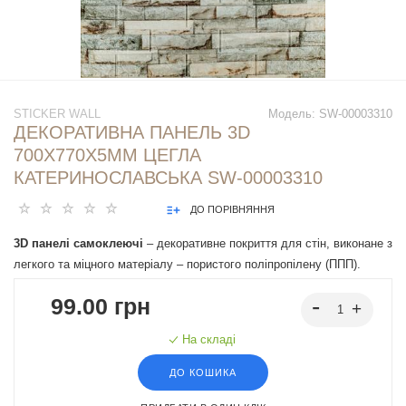
STICKER WALL
Модель:
SW-00003310
ДЕКОРАТИВНА ПАНЕЛЬ 3D
700Х770Х5ММ ЦЕГЛА
КАТЕРИНОСЛАВСЬКА SW-00003310
ДО ПОРІВНЯННЯ
3D панелі самоклеючі
– декоративне покриття для стін, виконане з
легкого та міцного матеріалу – пористого поліпропілену (ППП).
Основна особливість – рельєфний малюнок у вигляді цегли у
99.00 грн
широкому різноманітті кольорів та наявність клейового шару, що
дозволяє встановити панелі без необхідності застосування
На складі
додаткових матеріалів.
ДО КОШИКА