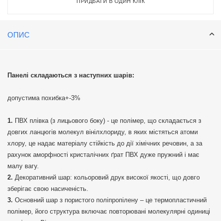
ПРИДБАТИ В ОДИН КЛІК
ОПИС
Панелі складаються з наступних шарів:
допустима похибка+-3%
ПВХ плівка (з лицьового боку) - це полімер, що складається з
довгих ланцюгів молекул вінілхлориду, в яких містяться атоми
хлору, це надає матеріалу стійкість до дії хімічних речовин, а за
рахунок аморфності кристалічних ґрат ПВХ дуже пружний і має
малу вагу.
Декоративний шар: кольоровий друк високої якості, що довго
зберігає свою насиченість.
Основний шар з пористого поліпропілену – це термопластичний
полімер, його структура включає повторювані молекулярні одиниці