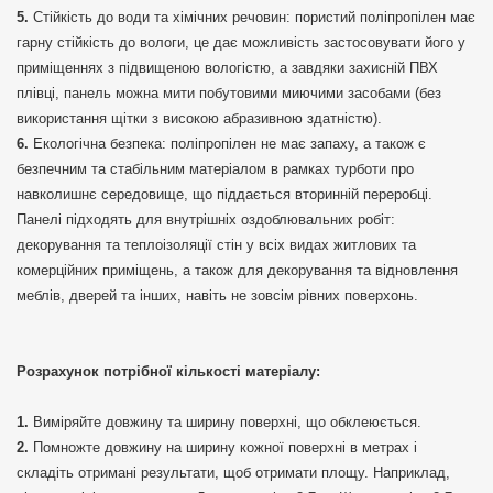
Стійкість до води та хімічних речовин: пористий поліпропілен має
гарну стійкість до вологи, це дає можливість застосовувати його у
приміщеннях з підвищеною вологістю, а завдяки захисній ПВХ
плівці, панель можна мити побутовими миючими засобами (без
використання щітки з високою абразивною здатністю).
Екологічна безпека: поліпропілен не має запаху, а також є
безпечним та стабільним матеріалом в рамках турботи про
навколишнє середовище, що піддається вторинній переробці.
Панелі підходять для внутрішніх оздоблювальних робіт:
декорування та теплоізоляції стін у всіх видах житлових та
комерційних приміщень, а також для декорування та відновлення
меблів, дверей та інших, навіть не зовсім рівних поверхонь.
Розрахунок потрібної кількості матеріалу:
Виміряйте довжину та ширину поверхні, що обклеюється.
Помножте довжину на ширину кожної поверхні в метрах і
складіть отримані результати, щоб отримати площу. Наприклад,