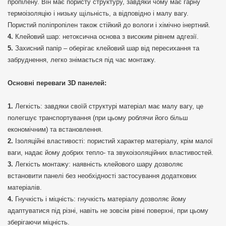
пропілену. Він має пористу структуру, завдяки чому має гарну
термоізоляцію і низьку щільність, а відповідно і малу вагу.
Пористий поліпропілен також стійкий до вологи і хімічно інертний.
Клейовий шар: нетоксична основа з високим рівнем адгезії.
Захисний папір – оберігає клейовий шар від пересихання та
забруднення, легко знімається під час монтажу.
Основні переваги 3D панелей:
Легкість: завдяки своїй структурі матеріал має малу вагу, це
полегшує транспортування (при цьому роблячи його більш
економічним) та встановлення.
Ізоляційні властивості: пористий характер матеріалу, крім малої
ваги, надає йому добрих тепло- та звукоізоляційних властивостей.
Легкість монтажу: наявність клейового шару дозволяє
встановити панелі без необхідності застосування додаткових
матеріалів.
Гнучкість і міцність: гнучкість матеріалу дозволяє йому
адаптуватися під різні, навіть не зовсім рівні поверхні, при цьому
зберігаючи міцність.