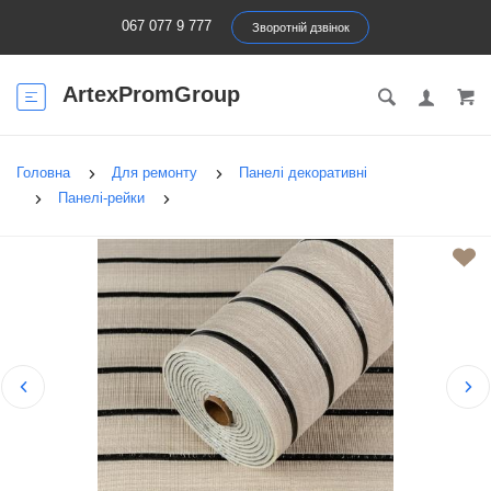
067 077 9 777
Зворотній дзвінок
ArtexPromGroup
Головна
Для ремонту
Панелі декоративні
Панелі-рейки