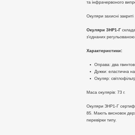
та інфрачервоного випр
Окуляри захисні закриті
Окуляри ЗНР1-Г
склада
з'єднаних регульованою
Характеристики:
Оправа: два гвинтов
Дужки: еластична н
Окуляр: світлофільтр
Маса окулярів: 73 г.
Окуляри ЗНР1-Г сертифі
85. Мають висновок держ
перевірки типу.