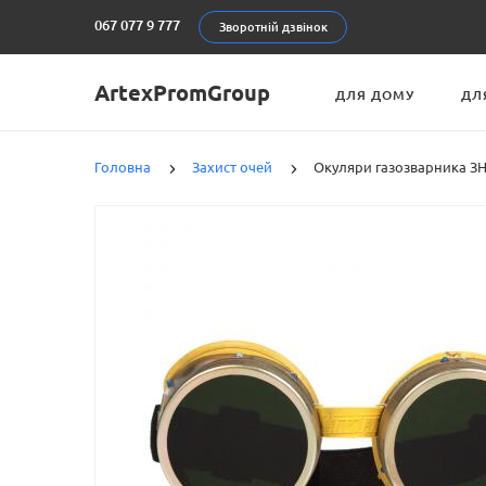
067 077 9 777
Зворотній дзвінок
ArtexPromGroup
ДЛЯ ДОМУ
ДЛ
Головна
Захист очей
Окуляри газозварника ЗН