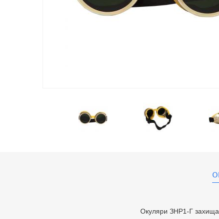
О
Окуляри ЗНР1-Г захищают