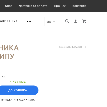
Блог
Доставка та оплата
Про нас
Контакти
ЗАХИСТ РУК
РНИКА
Модель:
KAZNR1-2
ТИПУ
тах.
На складі
ДО КОШИКА
ПРИДБАТИ В ОДИН КЛІК