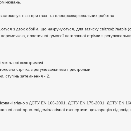
омінювань.
 застосовуються при газо- та електрозварювальних роботах.
ються з двох обойм, що накручуються, для затиску світлофільтрів (с
 перемичкою, еластичної гумової наголовної стрічки з регулюваль
і металеві склотримачі.
аголовна стрічка з регулювальними пристроями.
и, ступінь затемнення - 2.
ковані згідно з ДСТУ EN 166-2001, ДСТУ EN 175-2001, ДСТУ EN 16
авної санітарно-епідеміологічної експертизи, декларацію відповідно