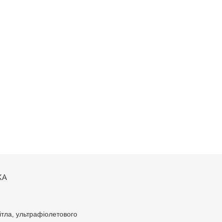
КА
ітла, ультрафіолетового