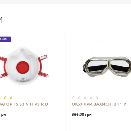
И
ДАЖІВ
АТОР FS 33 V FFP3 R D
ОКУЛЯРИ ЗАХИСНІ ЗП1 У
грн
366.00 грн