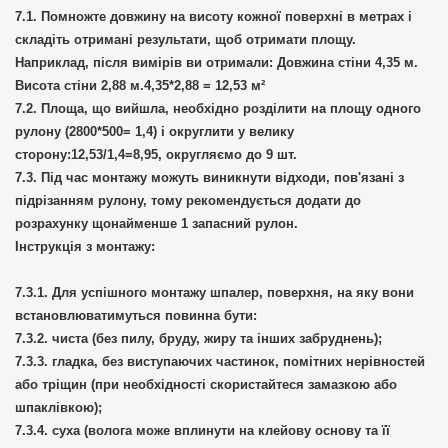
Помножте довжину на висоту кожної поверхні в метрах і
складіть отримані результати, щоб отримати площу.
Наприклад, після вимірів ви отримали: Довжина стіни 4,35 м.
Висота стіни 2,88 м.4,35*2,88 = 12,53 м²
Площа, що вийшла, необхідно розділити на площу одного
рулону (2800*500= 1,4) і округлити у велику
сторону:12,53/1,4=8,95, округляємо до 9 шт.
Під час монтажу можуть виникнути відходи, пов'язані з
підрізанням рулону, тому рекомендується додати до
розрахунку щонайменше 1 запасний рулон.
Інструкція з монтажу:
Для успішного монтажу шпалер, поверхня, на яку вони
встановлюватимуться повинна бути:
чиста (без пилу, бруду, жиру та інших забруднень);
гладка, без виступаючих частинок, помітних нерівностей
або тріщин (при необхідності скористайтеся замазкою або
шпаклівкою);
суха (волога може вплинути на клейову основу та її