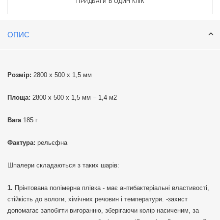
ПРИДБАТИ В ОДИН КЛІК
ОПИС
Розмір:
2800 х 500 х 1,5 мм
Площа:
2800 х 500 х 1,5 мм – 1,4 м2
Вага
185 г
Фактура:
рельєфна
Шпалери складаються з таких шарів:
Прінтована полімерна плівка - має антибактеріальні властивості,
стійкість до вологи, хімічних речовин і температури. -захист
допомагає запобігти вигоранню, зберігаючи колір насиченим, за