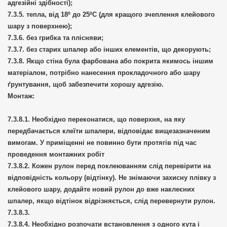
адгезійні здібності);
тепла, від 18º до 25ºС (для кращого зчеплення клейового
шару з поверхнею);
без грибка та плісняви;
без старих шпалер або інших елементів, що декорують;
Якщо стіна була фарбована або покрита якимось іншим
матеріалом, потрібно нанесення прокладочного або шару
ґрунтування, щоб забезпечити хорошу адгезію.
Монтаж:
Необхідно переконатися, що поверхня, на яку
передбачається клеїти шпалери, відповідає вищезазначеним
вимогам. У приміщенні не повинно бути протягів під час
проведення монтажних робіт
Кожен рулон перед поклеюванням слід перевірити на
відповідність кольору (відтінку). Не знімаючи захисну плівку з
клейового шару, додайте новий рулон до вже наклеєних
шпалер, якщо відтінок відрізняється, слід перевернути рулон.
Необхідно розпочати встановлення з одного кута і