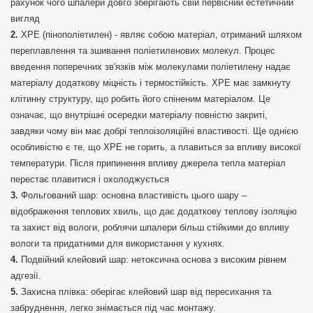
рахунок чого шпалери довго зберігають свій первісний естетичний
вигляд
XPE (пінополіетилен) - являє собою матеріал, отриманий шляхом
переплавлення та зшивання поліетиленових молекул. Процес
введення поперечних зв'язків між молекулами поліетилену надає
матеріалу додаткову міцність і термостійкість. XPE має замкнуту
клітинну структуру, що робить його спіненим матеріалом. Це
означає, що внутрішні осередки матеріалу повністю закриті,
завдяки чому він має добрі теплоізоляційні властивості. Ще однією
особливістю є те, що ХРЕ не горить, а плавиться за впливу високої
температури. Після припинення впливу джерела тепла матеріал
перестає плавитися і охолоджується
Фольгований шар: основна властивість цього шару –
відображення теплових хвиль, що дає додаткову теплову ізоляцію
та захист від вологи, роблячи шпалери більш стійкими до впливу
вологи та придатними для використання у кухнях.
Подвійний клейовий шар: нетоксична основа з високим рівнем
адгезії.
Захисна плівка: оберігає клейовий шар від пересихання та
забруднення, легко знімається під час монтажу.