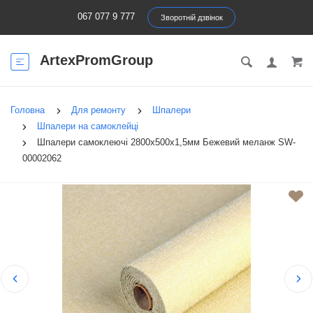
067 077 9 777
Зворотній дзвінок
ArtexPromGroup
Головна
Для ремонту
Шпалери
Шпалери на самоклейці
Шпалери самоклеючі 2800х500х1,5мм Бежевий меланж SW-
00002062