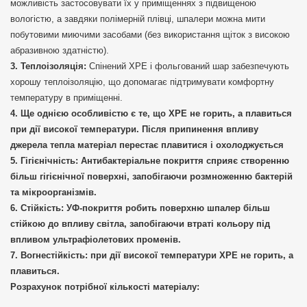
можливість застосовувати їх у приміщеннях з підвищеною
вологістю, а завдяки полімерній плівці, шпалери можна мити
побутовими миючими засобами (без використання щіток з високою
абразивною здатністю).
Теплоізоляція:
Спінений ХРЕ і фольгований шар забезпечують
хорошу теплоізоляцію, що допомагає підтримувати комфортну
температуру в приміщенні.
Ще однією особливістю є те, що ХРЕ не горить, а плавиться
при дії високої температури. Після припинення впливу
джерела тепла матеріал перестає плавитися і охолоджується
Гігієнічність:
Антибактеріальне покриття сприяє створенню
більш гігієнічної поверхні, запобігаючи розмноженню бактерій
та мікроорганізмів.
Стійкість:
УФ-покриття робить поверхню шпалер більш
стійкою до впливу світла, запобігаючи втраті кольору під
впливом ультрафіолетових променів.
Вогнестійкість:
при дії високої температури ХРЕ не горить, а
плавиться.
Розрахунок потрібної кількості матеріалу: