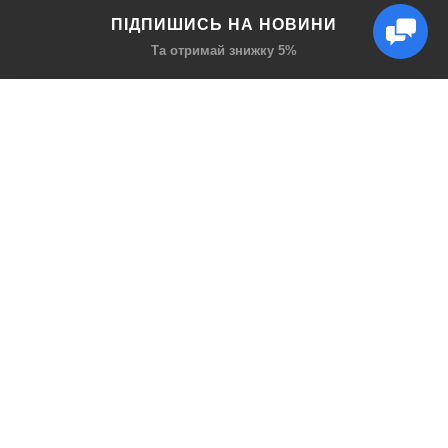
ПІДПИШИСЬ НА НОВИНИ
Та отримай знижку 5%
КАТАЛОГ
ЦІКАВЕ
Захист дихання
Блог
Захист голови
Акції
Захист рук
Виробники
Захист очей
Пошук
ПРО НАС
СОЦ МЕРЕЖІ