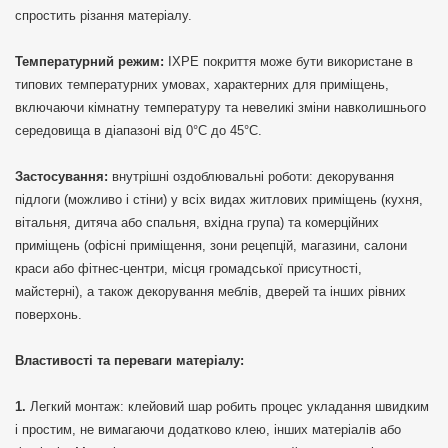
спростить різання матеріалу.
Температурний режим:
IXPE покриття може бути використане в
типових температурних умовах, характерних для приміщень,
включаючи кімнатну температуру та невеликі зміни навколишнього
середовища в діапазоні від 0°C до 45°C.
Застосування:
внутрішні оздоблювальні роботи: декорування
підлоги (можливо і стіни) у всіх видах житлових приміщень (кухня,
вітальня, дитяча або спальня, вхідна група) та комерційних
приміщень (офісні приміщення, зони рецепцій, магазини, салони
краси або фітнес-центри, місця громадської присутності,
майстерні), а також декорування меблів, дверей та інших рівних
поверхонь.
Властивості та переваги матеріалу:
Легкий монтаж: клейовий шар робить процес укладання швидким
і простим, не вимагаючи додатково клею, інших матеріалів або