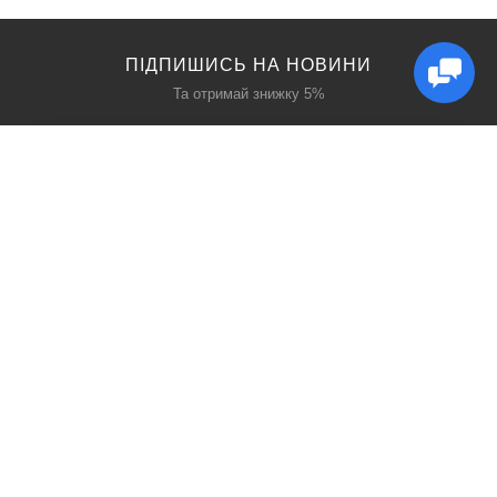
ПІДПИШИСЬ НА НОВИНИ
Та отримай знижку 5%
КАТАЛОГ
ЦІКАВЕ
Захист дихання
Блог
Захист голови
Акції
Захист рук
Виробники
Захист очей
Пошук