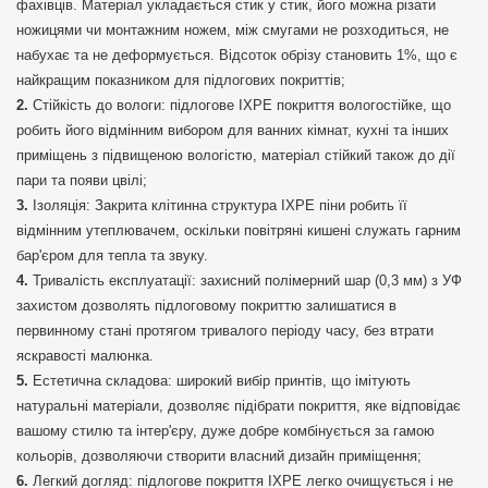
фахівців. Матеріал укладається стик у стик, його можна різати
ножицями чи монтажним ножем, між смугами не розходиться, не
набухає та не деформується. Відсоток обрізу становить 1%, що є
найкращим показником для підлогових покриттів;
Стійкість до вологи: підлогове IXPE покриття вологостійке, що
робить його відмінним вибором для ванних кімнат, кухні та інших
приміщень з підвищеною вологістю, матеріал стійкий також до дії
пари та появи цвілі;
Ізоляція: Закрита клітинна структура IXPE піни робить її
відмінним утеплювачем, оскільки повітряні кишені служать гарним
бар'єром для тепла та звуку.
Тривалість експлуатації: захисний полімерний шар (0,3 мм) з УФ
захистом дозволять підлоговому покриттю залишатися в
первинному стані протягом тривалого періоду часу, без втрати
яскравості малюнка.
Естетична складова: широкий вибір принтів, що імітують
натуральні матеріали, дозволяє підібрати покриття, яке відповідає
вашому стилю та інтер'єру, дуже добре комбінується за гамою
кольорів, дозволяючи створити власний дизайн приміщення;
Легкий догляд: підлогове покриття IXPE легко очищується і не