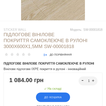
STICKER WALL
Модель:
SW-00001818
ПІДЛОГОВЕ ВІНІЛОВЕ
ПОКРИТТЯ САМОКЛЕЮЧЕ В РУЛОНІ
3000Х600Х1,5ММ SW-00001818
ДО ПОРІВНЯННЯ
ПІДЛОГОВЕ ВІНІЛОВЕ ПОКРИТТЯ САМОКЛЕЮЧЕ В РУЛОНІ
Вінілове підлогове IXPE покриття в рулоні - інноваційний
декоративний матеріал для внутрішнього оздоблення, створений на
1 084.00 грн
основі піни з вулканізованого поліетилену. Маючи унікальну
структуру, воно поєднує в собі міцність, легкість і теплоізоляцію.
На складі
Легко монтується, має різні дизайни, що імітують паркет та
ламінатну дошку із натуральних матеріалів, підходить під різні
ДО КОШИКА
інтер'єрні рішення.