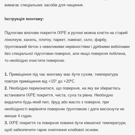
вимагає спеціальних засобів для чищення.
Інструкція монтажу:
Підлогове вінілове покриття IXPE в рулоні можна клеїти на старий
лінолеум, кахель, плитку, паркет, ламінат, скло, фарбу,
ґрунтований бетон з невеликими нерівностями і дрібними вибоїнами
без спеціальної підготовки поверхні, але якщо поверхня побілена,
то необхідно очистити поверхню.
Приміщення під час монтажу має бути сухим, температура
повітря приміщення від +15º до +20ºС.
Необхідно переконатися, що поверхня, на яку ви збираєтесь
встановити IXPE покриття, чиста, суха та рівна. Необхідно
видалити будь-який пил, бруд або масло з поверхні, при
необхідності вирівняти поверхню ґрунтовкою і дати висохнути не
менше 4 годин.
IXPE покриття та поверхня повинні бути кімнатної температури,
щоб забезпечити гарне зчеплення клейової основи.