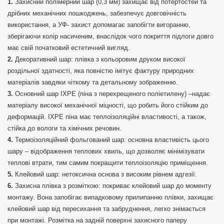
Захисний полімерний шар (0,3 мм) захищає від потертостей та
дрібних механічних пошкоджень, забезпечує довговічність
використання, а УФ- захист допомагає запобігти вигоранню,
зберігаючи колір насиченим, внаслідок чого покриття підлоги довго
має свій початковий естетичний вигляд.
Декоративний шар: плівка з кольоровим друком високої
роздільної здатності, яка повністю імітує фактуру природних
матеріалів завдяки чіткому та детальному зображенню.
Основний шар IXPE (піна з перехрещеного поліетилену) –надає
матеріалу високої механічної міцності, що робить його стійким до
деформацій. IXPE піна має теплоізоляційні властивості, а також,
стійка до вологи та хімічних речовин.
Термоізоляційний фольгований шар: основна властивість цього
шару – відображення теплових хвиль, що дозволяє мінімізувати
теплові втрати, тим самим покращити теплоізоляцію приміщення.
Клейовий шар: нетоксична основа з високим рівнем адгезії.
Захисна плівка з розміткою: покриває клейовий шар до моменту
монтажу. Вона запобігає випадковому прилипанню плівки, захищає
клейовий шар від пересихання та забруднення, легко знімається
при монтажі. Розмітка на задній поверхні захисного паперу