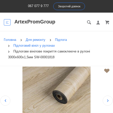
067 077 9 777
Зворотній дзвінок
ArtexPromGroup
Головна
Для ремонту
Підлога
Підлоговий вініл у рулонах
Підлогове вінілове покриття самоклеюче в рулоні
3000х600х1,5мм SW-00001818