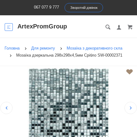
067 077 9 777
Зворотній дзвінок
ArtexPromGroup
Головна
Для ремонту
Мозаїка з декоративного скла
Мозаїка дзеркальна 298х298х4,5мм Срібло SW-00002371