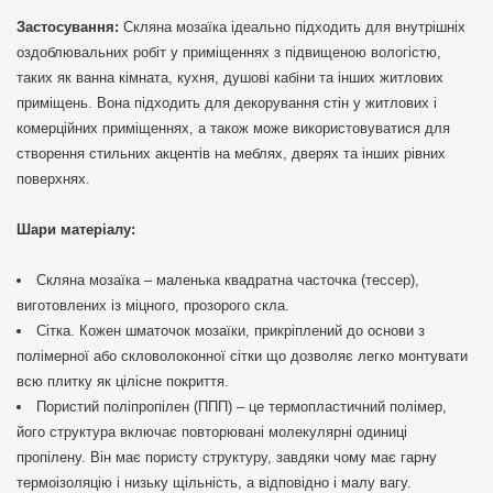
Застосування:
Скляна мозаїка ідеально підходить для внутрішніх
оздоблювальних робіт у приміщеннях з підвищеною вологістю,
таких як ванна кімната, кухня, душові кабіни та інших житлових
приміщень. Вона підходить для декорування стін у житлових і
комерційних приміщеннях, а також може використовуватися для
створення стильних акцентів на меблях, дверях та інших рівних
поверхнях.
Шари матеріалу:
Скляна мозаїка – маленька квадратна часточка (тессер),
виготовлених із міцного, прозорого скла.
Сітка. Кожен шматочок мозаїки, прикріплений до основи з
полімерної або скловолоконної сітки що дозволяє легко монтувати
всю плитку як цілісне покриття.
Пористий поліпропілен (ППП) – це термопластичний полімер,
його структура включає повторювані молекулярні одиниці
пропілену. Він має пористу структуру, завдяки чому має гарну
термоізоляцію і низьку щільність, а відповідно і малу вагу.