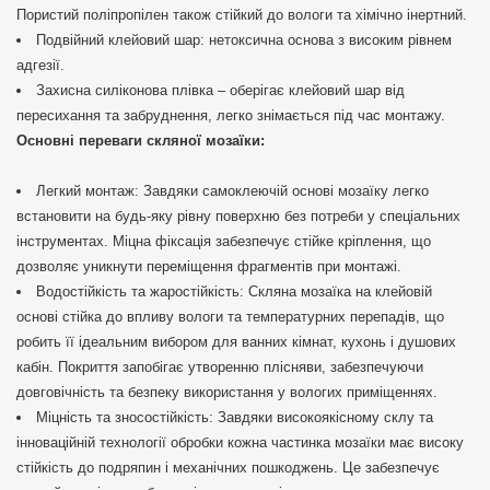
Пористий поліпропілен також стійкий до вологи та хімічно інертний.
Подвійний клейовий шар: нетоксична основа з високим рівнем
адгезії.
Захисна силіконова плівка – оберігає клейовий шар від
пересихання та забруднення, легко знімається під час монтажу.
Основні переваги скляної мозаїки:
Легкий монтаж: Завдяки самоклеючій основі мозаїку легко
встановити на будь-яку рівну поверхню без потреби у спеціальних
інструментах. Міцна фіксація забезпечує стійке кріплення, що
дозволяє уникнути переміщення фрагментів при монтажі.
Водостійкість та жаростійкість: Скляна мозаїка на клейовій
основі стійка до впливу вологи та температурних перепадів, що
робить її ідеальним вибором для ванних кімнат, кухонь і душових
кабін. Покриття запобігає утворенню плісняви, забезпечуючи
довговічність та безпеку використання у вологих приміщеннях.
Міцність та зносостійкість: Завдяки високоякісному склу та
інноваційній технології обробки кожна частинка мозаїки має високу
стійкість до подряпин і механічних пошкоджень. Це забезпечує