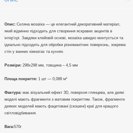
Опис:
Скляна мозаїка — це елегантний декоративний матеріал,
який відмінно підходить для створення яскравих акцентів в
інтер’єрі. Завдяки клейовій основі, мозаїка швидко монтується та
ідеально підходить для обробки різноманітних поверхонь, зокрема
стін у ванних кімнатах та кухнях.
Розміри:
298х298 мм, товщина – 4,5 мм
Площа покриття:
1 шт — 0,088 м²
Фактура:
має візуальний ефект 3D, поверхня глянцева, але деякі
моделі мають фрагменти з матовим покриттям. Також, фрагменти
деяких моделей мають фацетовані (скошені) краї для кращого
світловідбивання.
Вага:
570г