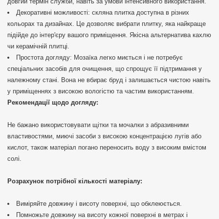
довгий термін служби, навіть за умови інтенсивного використання.
Декоративні можливості: скляна плитка доступна в різних
кольорах та дизайнах. Це дозволяє вибрати плитку, яка найкраще
підійде до інтер'єру вашого приміщення. Якісна альтернатива кахлю
чи керамічній плитці.
Простота догляду: Мозаїка легко миється і не потребує
спеціальних засобів для очищення, що спрощує її підтримання у
належному стані. Вона не вбирає бруд і залишається чистою навіть
у приміщеннях з високою вологістю та частим використанням.
Рекомендації щодо догляду:
Не бажано використовувати щітки та мочалки з абразивними
властивостями, миючі засоби з високою концентрацією лугів або
кислот, також матеріал погано переносить воду з високим вмістом
солі.
Розрахунок потрібної кількості матеріалу:
Виміряйте довжину і висоту поверхні, що обклеюється.
Помножьте довжину на висоту кожної поверхні в метрах і