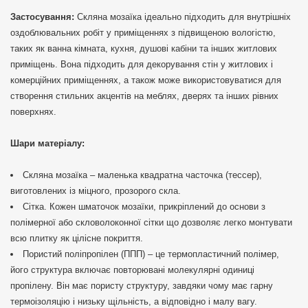
Застосування:
Скляна мозаїка ідеально підходить для внутрішніх
оздоблювальних робіт у приміщеннях з підвищеною вологістю,
таких як ванна кімната, кухня, душові кабіни та інших житлових
приміщень. Вона підходить для декорування стін у житлових і
комерційних приміщеннях, а також може використовуватися для
створення стильних акцентів на меблях, дверях та інших рівних
поверхнях.
Шари матеріалу:
Скляна мозаїка – маленька квадратна часточка (тессер),
виготовлених із міцного, прозорого скла.
Сітка. Кожен шматочок мозаїки, прикріплений до основи з
полімерної або скловолоконної сітки що дозволяє легко монтувати
всю плитку як цілісне покриття.
Пористий поліпропілен (ППП) – це термопластичний полімер,
його структура включає повторювані молекулярні одиниці
пропілену. Він має пористу структуру, завдяки чому має гарну
термоізоляцію і низьку щільність, а відповідно і малу вагу.