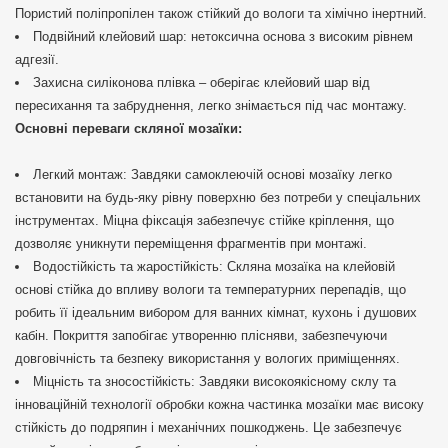
Пористий поліпропілен також стійкий до вологи та хімічно інертний.
Подвійний клейовий шар: нетоксична основа з високим рівнем
адгезії.
Захисна силіконова плівка – оберігає клейовий шар від
пересихання та забруднення, легко знімається під час монтажу.
Основні переваги скляної мозаїки:
Легкий монтаж: Завдяки самоклеючій основі мозаїку легко
встановити на будь-яку рівну поверхню без потреби у спеціальних
інструментах. Міцна фіксація забезпечує стійке кріплення, що
дозволяє уникнути переміщення фрагментів при монтажі.
Водостійкість та жаростійкість: Скляна мозаїка на клейовій
основі стійка до впливу вологи та температурних перепадів, що
робить її ідеальним вибором для ванних кімнат, кухонь і душових
кабін. Покриття запобігає утворенню плісняви, забезпечуючи
довговічність та безпеку використання у вологих приміщеннях.
Міцність та зносостійкість: Завдяки високоякісному склу та
інноваційній технології обробки кожна частинка мозаїки має високу
стійкість до подряпин і механічних пошкоджень. Це забезпечує