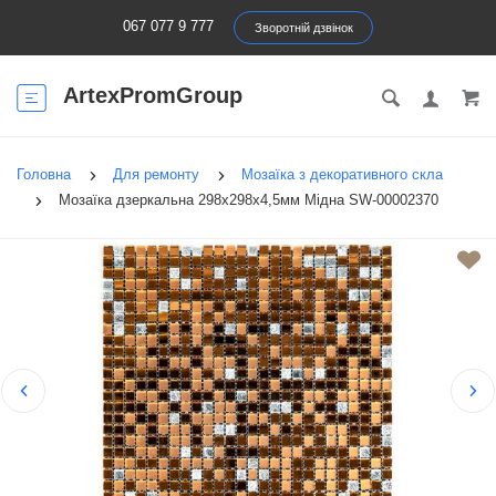
067 077 9 777
Зворотній дзвінок
ArtexPromGroup
Головна
Для ремонту
Мозаїка з декоративного скла
Мозаїка дзеркальна 298х298х4,5мм Мідна SW-00002370