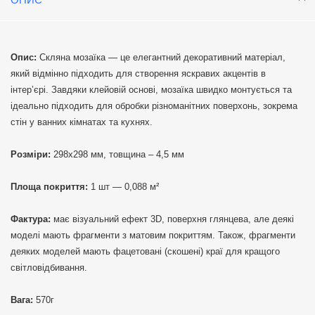
Опис:
Скляна мозаїка — це елегантний декоративний матеріал,
який відмінно підходить для створення яскравих акцентів в
інтер’єрі. Завдяки клейовій основі, мозаїка швидко монтується та
ідеально підходить для обробки різноманітних поверхонь, зокрема
стін у ванних кімнатах та кухнях.
Розміри:
298х298 мм, товщина – 4,5 мм
Площа покриття:
1 шт — 0,088 м²
Фактура:
має візуальний ефект 3D, поверхня глянцева, але деякі
моделі мають фрагменти з матовим покриттям. Також, фрагменти
деяких моделей мають фацетовані (скошені) краї для кращого
світловідбивання.
Вага:
570г