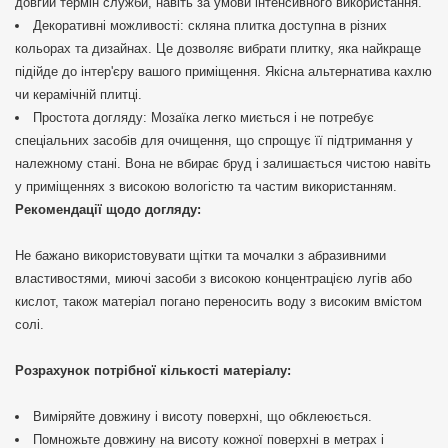
довгий термін служби, навіть за умови інтенсивного використання.
Декоративні можливості: скляна плитка доступна в різних
кольорах та дизайнах. Це дозволяє вибрати плитку, яка найкраще
підійде до інтер'єру вашого приміщення. Якісна альтернатива кахлю
чи керамічній плитці.
Простота догляду: Мозаїка легко миється і не потребує
спеціальних засобів для очищення, що спрощує її підтримання у
належному стані. Вона не вбирає бруд і залишається чистою навіть
у приміщеннях з високою вологістю та частим використанням.
Рекомендації щодо догляду:
Не бажано використовувати щітки та мочалки з абразивними
властивостями, миючі засоби з високою концентрацією лугів або
кислот, також матеріал погано переносить воду з високим вмістом
солі.
Розрахунок потрібної кількості матеріалу:
Виміряйте довжину і висоту поверхні, що обклеюється.
Помножьте довжину на висоту кожної поверхні в метрах і