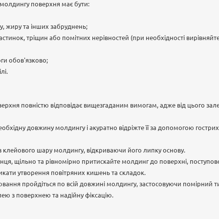
 молдингу поверхня має бути:
ду, жиру та інших забруднень;
частинок, тріщин або помітних нерівностей (при необхідності вирівня
оги обов'язково;
лі.
ерхня повністю відповідає вищезгаданим вимогам, адже від цього залеж
обхідну довжину молдингу і акуратно відріжте її за допомогою гостри
у з клейового шару молдингу, відкриваючи його липку основу.
нця, щільно та рівномірно притискайте молдинг до поверхні, поступо
икати утворення повітряних кишень та складок.
вання пройдіться по всій довжині молдингу, застосовуючи помірний т
ею з поверхнею та надійну фіксацію.