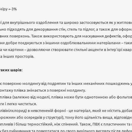
міру +-3%
і для внутрішнього оздоблення та широко застосовуються як у житлових
но підходять для декорування стін, стель та підлог, а також для оформ
рівних поверхонь. Також використовують для маскування дефектів, офо
они добре поєднуються з іншими оздоблювальними матеріалами – так
 чи картини – дозволяючи створювати стильні акценти в інтер'єрі кварти
та інших просторів.
аких шарів:
гає поверхню молдингу від подряпин та інших механічних пошкоджень у
онтажу плівка знімається з поверхні молдингу.
лівка (залежно від моделі, плівка може бути однотонною або фольгов
ги і легко чиститься.
івінілхлорид) в невспененій формі - це матеріал, який не містить доб
рожнин або осередків у структурі), тому його щільність вища, відповідн
впливів і більш термостійкий, ніж спінений. Також, ПВХ є пластичним т
без руйнування та повертатися до свого вихідного вигляду після дефор