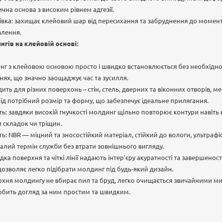
чна основа з високим рівнем адгезії.
івка: захищає клейовий шар від пересихання та забруднення до момент
влення.
гів на клейовій основі:
г з клейовою основою просто і швидко встановлюється без необхідно
нях, що значно заощаджує час та зусилля.
дить для різних поверхонь – стін, стель, дверних та віконних отворів, м
 під потрібний розмір та форму, що забезпечує ідеальне прилягання.
сть: завдяки високій гнучкості молдинг щільно повторює контури навіть
 складок чи тріщин.
сть: NBR — міцний та зносостійкий матеріал, стійкий до вологи, ультраф
валий термін служби без втрати зовнішнього вигляду.
ка поверхня та чіткі лінії надають інтер'єру акуратності та завершеності
озволяє легко підібрати молдинг під будь-який дизайн.
ерхня молдингу не вбирає пил та бруд, легко очищається звичайними 
бить догляд за ним простим та швидким.