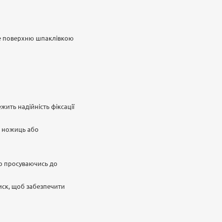
йте поверхню шпаклівкою
ить надійність фіксації
х ножиць або
во просуваючись до
иск, щоб забезпечити