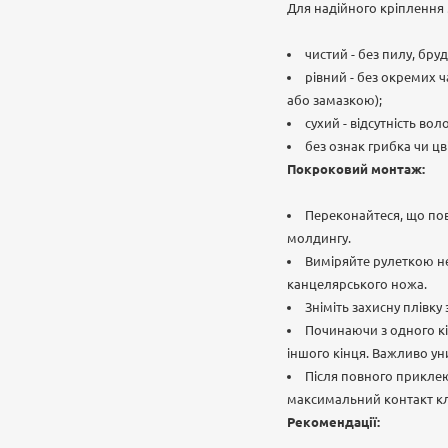
Для надійного кріплення
чистий - без пилу, бру
рівний - без окремих 
або замазкою);
сухий - відсутність вол
без ознак грибка чи цві
Покроковий монтаж:
Переконайтеся, що пов
молдингу.
Виміряйте рулеткою не
канцелярського ножа.
Зніміть захисну плівк
Починаючи з одного кі
іншого кінця. Важливо ун
Після повного приклею
максимальний контакт кл
Рекомендації: