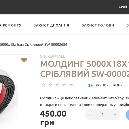
Акції
Я РЕМОНТУ
ЗАХИСТ ДИХАННЯ
ЗАХИСТ ГОЛОВИ
5000х18х1мм Сріблявий SW-00002684
STICKER WALL
МОЛДИНГ 5000Х18
СРІБЛЯВИЙ SW-0000
ДО ПОРІВНЯННЯ
Молдинг – це декоративний елемент інтер'єру, я
прикраси стін, стель та інших поверхонь у примі
450.00
гнучкий профіль із ПВХ, що має клейову основу.
грн