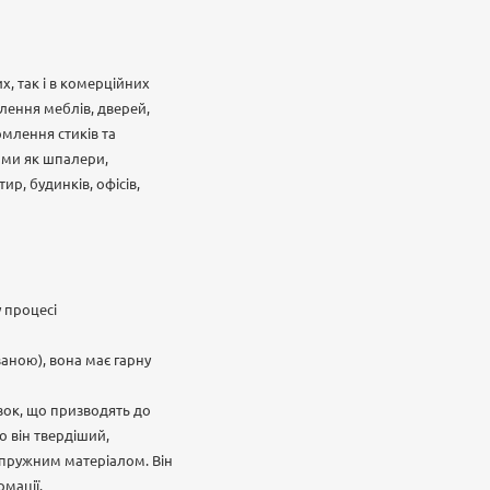
, так і в комерційних
лення меблів, дверей,
рмлення стиків та
ими як шпалери,
р, будинків, офісів,
 процесі
аною), вона має гарну
авок, що призводять до
о він твердіший,
а пружним матеріалом. Він
мації.