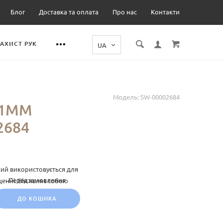
Блог
Доставка та оплата
Про нас
Контакти
ЗАХИСТ РУК
Модель:
SW-00002684
Х1ММ
2684
кий використовується для
Передзамовлення
щенні. Він являє собою
ДО КОШИКА