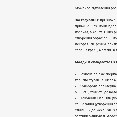
Можливо відхилення роз
Застосування:
призначен
приміщеннях. Вони ідеаль
дзеркал, вікон та інших 
створення обрамлень. В
декоративні рейки, плитка
салонів краси, магазинів 
Молдинг складається з т
Захисна плівка: збері
транспортування. Після м
Кольорова полімерна п
міцність, стійкість до воло
Основний шар ПВХ (пол
спінювання (утворення по
стійкіший до механічних 
здатний змінювати форму 