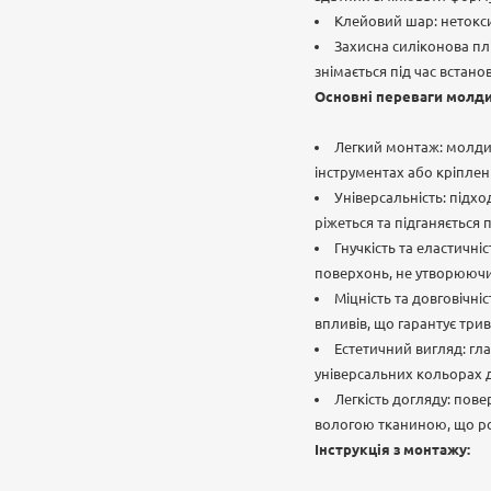
Клейовий шар: нетокси
Захисна силіконова пл
знімається під час встано
Основні переваги молдин
Легкий монтаж: молдин
інструментах або кріплен
Універсальність: підхо
ріжеться та підганяється
Гнучкість та еластичні
поверхонь, не утворюючи
Міцність та довговічні
впливів, що гарантує три
Естетичний вигляд: глад
універсальних кольорах д
Легкість догляду: пов
вологою тканиною, що ро
Інструкція з монтажу: