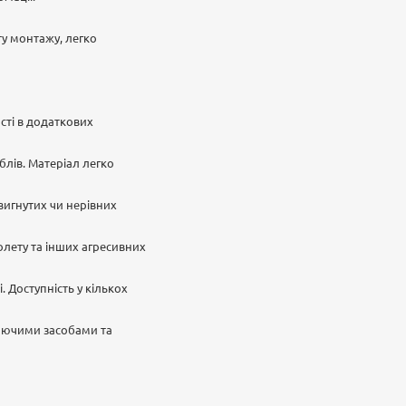
у монтажу, легко
сті в додаткових
еблів. Матеріал легко
 вигнутих чи нерівних
іолету та інших агресивних
. Доступність у кількох
миючими засобами та