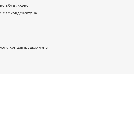
ких або високих
е має конденсату на
окою концентрацією лугів