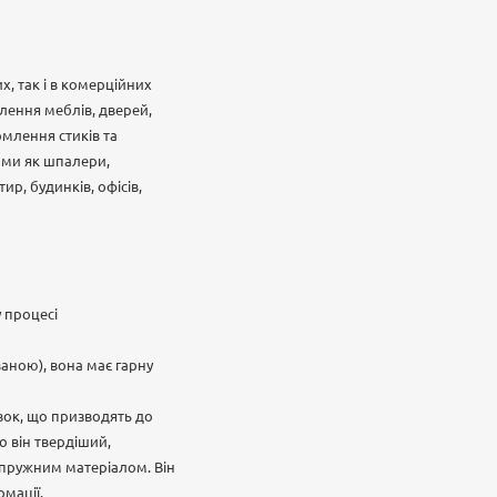
, так і в комерційних
лення меблів, дверей,
рмлення стиків та
ими як шпалери,
р, будинків, офісів,
 процесі
аною), вона має гарну
авок, що призводять до
о він твердіший,
а пружним матеріалом. Він
мації.