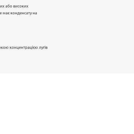
ких або високих
е має конденсату на
окою концентрацією лугів