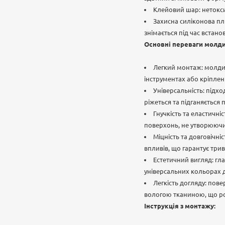
Клейовий шар: нетокси
Захисна силіконова пл
знімається під час встано
Основні переваги молдин
Легкий монтаж: молдин
інструментах або кріплен
Універсальність: підхо
ріжеться та підганяється
Гнучкість та еластичні
поверхонь, не утворюючи
Міцність та довговічні
впливів, що гарантує три
Естетичний вигляд: глад
універсальних кольорах д
Легкість догляду: пов
вологою тканиною, що ро
Інструкція з монтажу: