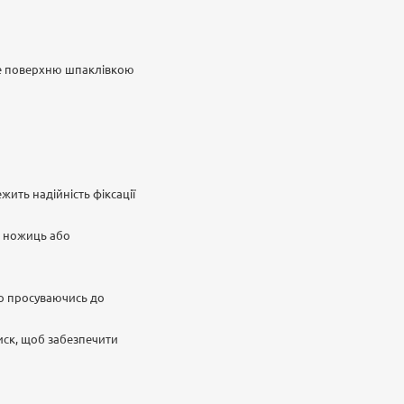
йте поверхню шпаклівкою
ить надійність фіксації
х ножиць або
во просуваючись до
иск, щоб забезпечити