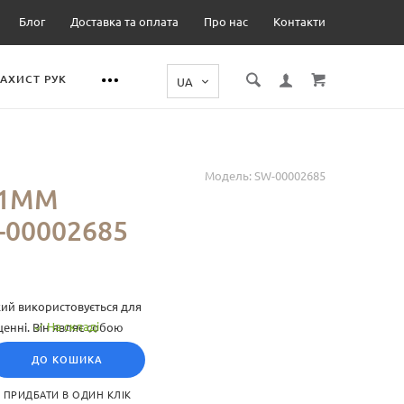
Блог
Доставка та оплата
Про нас
Контакти
ЗАХИСТ РУК
Модель:
SW-00002685
Х1ММ
00002685
кий використовується для
На складі
щенні. Він являє собою
ДО КОШИКА
ПРИДБАТИ В ОДИН КЛІК