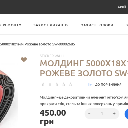
Акції
Я РЕМОНТУ
ЗАХИСТ ДИХАННЯ
ЗАХИСТ ГОЛОВИ
5000х18х1мм Рожеве золото SW-00002685
STICKER WALL
МОЛДИНГ 5000Х18
РОЖЕВЕ ЗОЛОТО SW-
ДО ПОРІВНЯННЯ
Молдинг – це декоративний елемент інтер'єру, я
прикраси стін, стель та інших поверхонь у примі
450.00
гнучкий профіль із ПВХ, що має клейову основу.
грн