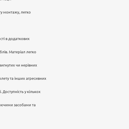
у монтажу, легко
сті в додаткових
еблів. Матеріал легко
 вигнутих чи нерівних
іолету та інших агресивних
. Доступність у кількох
миючими засобами та