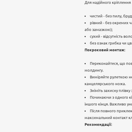
Для надійного кріплення
чистий - без пилу, бру
рівний - без окремих 
або замазкою);
сухий - відсутність вол
без ознак грибка чи цві
Покроковий монтаж:
Переконайтеся, що пов
молдингу.
Виміряйте рулеткою не
канцелярського ножа.
Зніміть захисну плівк
Починаючи з одного кі
іншого кінця. Важливо ун
Після повного приклею
максимальний контакт кл
Рекомендації: