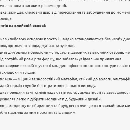
чна основа з високим рівнем адгезії.
івка: захищає клейовий шар від пересихання та забруднення до момент
влення.
гів на клейовій основі:
г з клейовою основою просто і швидко встановлюється без необхідно
нях, що значно заощаджує час та зусилля.
дить для різних поверхонь – стін, стель, дверних та віконних отворів, м
 під потрібний розмір та форму, що забезпечує ідеальне прилягання.
сть: завдяки високій гнучкості молдинг щільно повторює контури навіть
 складок чи тріщин.
сть: NBR — міцний та зносостійкий матеріал, стійкий до вологи, ультраф
валий термін служби без втрати зовнішнього вигляду.
ка поверхня та чіткі лінії надають інтер'єру акуратності та завершеності
озволяє легко підібрати молдинг під будь-який дизайн.
ерхня молдингу не вбирає пил та бруд, легко очищається звичайними 
бить догляд за ним простим та швидким.