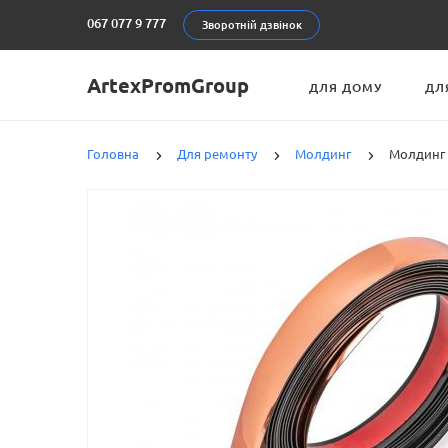
067 077 9 777
Зворотній дзвінок
ArtexPromGroup
ДЛЯ ДОМУ
ДЛ
Головна
Для ремонту
Молдинг
Молдинг 