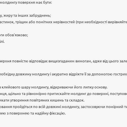
 молдингу поверхня має бути:
ду, жиру та інших забруднень;
частинок, тріщин або помітних нерівностей (при необхідності вирівня
оги обов'язково;
лі.
ерхня повністю відповідає вищезгаданим вимогам, адже від цього залеж
обхідну довжину молдингу і акуратно відріжте її за допомогою гостри
у з клейового шару молдингу, відкриваючи його липку основу.
нця, щільно та рівномірно притискайте молдинг до поверхні, поступо
икати утворення повітряних кишень та складок.
вання пройдіться по всій довжині молдингу, застосовуючи помірний т
ею з поверхнею та надійну фіксацію.