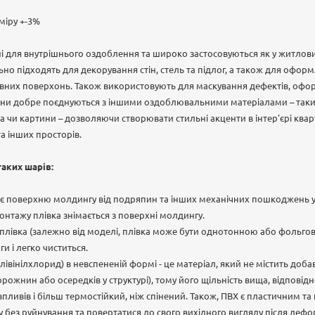
міру +-3%
і для внутрішнього оздоблення та широко застосовуються як у житлових
но підходять для декорування стін, стель та підлог, а також для оформ
рівних поверхонь. Також використовують для маскування дефектів, офо
они добре поєднуються з іншими оздоблювальними матеріалами – так
 чи картини – дозволяючи створювати стильні акценти в інтер'єрі кварти
та інших просторів.
аких шарів:
гає поверхню молдингу від подряпин та інших механічних пошкоджень у
онтажу плівка знімається з поверхні молдингу.
лівка (залежно від моделі, плівка може бути однотонною або фольгов
ги і легко чиститься.
івінілхлорид) в невспененій формі - це матеріал, який не містить доб
рожнин або осередків у структурі), тому його щільність вища, відповідн
впливів і більш термостійкий, ніж спінений. Також, ПВХ є пластичним т
без руйнування та повертатися до свого вихідного вигляду після дефор