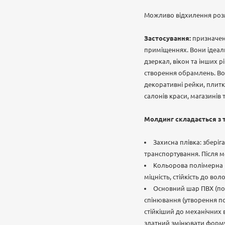
Можливо відхилення роз
Застосування:
призначен
приміщеннях. Вони ідеаль
дзеркал, вікон та інших 
створення обрамлень. В
декоративні рейки, плитка
салонів краси, магазинів 
Молдинг складається з т
Захисна плівка: збері
транспортування. Після м
Кольорова полімерна п
міцність, стійкість до воло
Основний шар ПВХ (пол
спінювання (утворення по
стійкіший до механічних 
здатний змінювати форму 