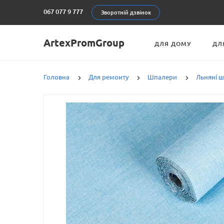
067 077 9 777
Зворотній дзвінок
ArtexPromGroup
ДЛЯ ДОМУ
ДЛ
Головна
Для ремонту
Шпалери
Льняні 