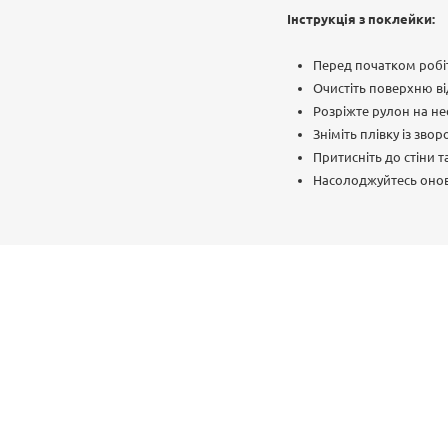
Інструкція з поклейки:
Перед початком робі
Очистіть поверхню від
Розріжте рулон на нео
Зніміть плівку із зво
Притисніть до стіни т
Насолоджуйтесь онов