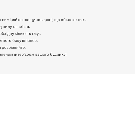
т виміряйте площу поверхні, що обклеюється.
 пилу та сміття.
бхідну кількість смуг.
ротного боку шпалер.
а розрівняйте.
леним інтер'єром вашого будинку!