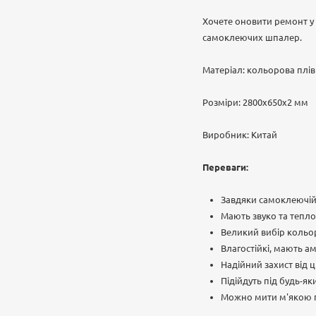
Хочете оновити ремонт у к
самоклеючих шпалер.
Матеріал: кольорова плі
Розміри: 2800х650х2 мм
Виробник: Китай
Переваги:
Завдяки самоклеючій
Мають звуко та теплоі
Великий вибір кольор
Влагостійкі, мають ам
Надійний захист від ц
Підійдуть під будь-як
Можно мити м'якою 