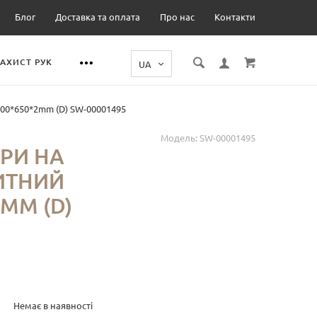
Блог
Доставка та оплата
Про нас
Контакти
ЗАХИСТ РУК
00*650*2mm (D) SW-00001495
Модель:
SW-00001495
ЕРИ НА
ИТНИЙ
MM (D)
Немає в наявності