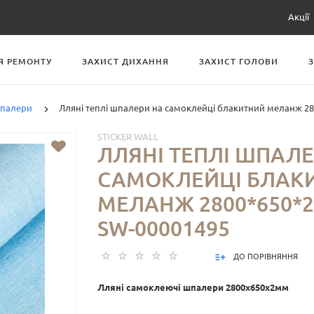
Акції
Я РЕМОНТУ
ЗАХИСТ ДИХАННЯ
ЗАХИСТ ГОЛОВИ
шпалери
Лляні теплі шпалери на самоклейці блакитний меланж 28
STICKER WALL
ЛЛЯНІ ТЕПЛІ ШПАЛ
САМОКЛЕЙЦІ БЛАК
МЕЛАНЖ 2800*650*2
SW-00001495
ДО ПОРІВНЯННЯ
Лляні самоклеючі шпалери 2800х650х2мм