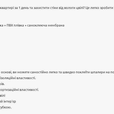
вартирі за 1 день та захистити стіни від вологи цвілі? Це легко зроби
вка + ПВХ плівка + самоклеюча мембрана
 основі, ви можете самостійно легко та швидко поклеїти шпалери на п
золяційні властивості.
ів.
ортизаційні властивості.
вілі
ий інтер'єр
губкою.