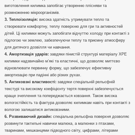
виготовлення килимка запобігає утворенню плісняви та
розмноженню мікроорганізмів.
Теплоізоляція:
висока здатність утримувати тепло та
створювати комфортну, теплу поверхню для гри та активностей
дітей. Ці килимки можуть запобігати відчуттю холоду при контакті з
підлогою чи землею, забезпечуючи теплу та приємну атмосферу
для дитячого дозвілля чи навчання.
Амортизація ударів:
завдяки пінистій структурі матеріалу ХРЕ
килимки надзвичайно м’які та еластичні, що дозволяє миттєво
відновлювати первинну форму, що забезпечує ефективну
амортизацію при падінні або різких рухах.
Антиковзні властивості:
завдяки спеціальній рельєфній
текстурі та високому коефіцієнту тертя поверхні забезпечується
краще зчеплення та попереджається ковзання. Також висока
вологостійкість та фактура дозволяє килимкам навіть при контакті з
вологою залишатися антиковзними.
Розвиваючий дизайн:
спеціальна рельєфна поверхня дозволяє
розвинути тактильні навички малюка, а малюнки з птахами,
тваринами, мешканцями підводного світу, цифрами, літерами