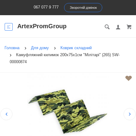
067 077 9 777
Зворотній дзвінок
ArtexPromGroup
Головна
Для дому
Коврик складний
Камуфляжний килимок 200х75х1см "Мілітарі" (265) SW-
00000874