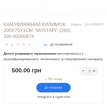
КАМУФЛЯЖНИЙ КИЛИМОК
Модель:
SW-00000874
200Х75Х1СМ "МІЛІТАРІ" (265)
SW-00000874
ДО ПОРІВНЯННЯ
Дитячі розвиваючі термокилимки
виготовляються з
мультифункціонального, нетоксичного та гіпоалергенного матеріалу
XPE (спінений та пресований полімер етилену) та об’єднує в собі
500.00 грн
багато переваг: теплоізоляція, вологостійкість, зносостійкість,
легкість в догляді, м’якість, гнучкість та амортизація падіння
На складі
малюка, надаючи дітям комфортну та безпечну ігрову поверхню.
ДО КОШИКА
ПРИДБАТИ В ОДИН КЛІК