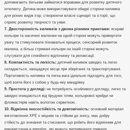
допомагають батькам займатися вправами для розвитку дитячого
інтелекту. Дитина може використовувати обидві сторони килимка
для різних видів ігор, створюючи власні сценарії та історії, що
сприяє розвитку творчості та уяви.
Двосторонність килимків з двома різними принтами:
яскраві
кольори та насичені малюнки на одній стороні можуть привертати
увагу та стимулювати пізнавальні процеси, сенсорний розвиток
малюка, а більш стримані кольори на іншій стороні можуть
слугувати для спокійного відпочинку та релаксації.
Компактність та легкість:
дитячий килимок швидко та легко
складається, заощаджує місце при зберіганні та транспортуванні.
Портативність килимка та легка вага ідеально підходять для того,
щоб взяти його з собою у будь-яку мандрівку.
Простота у догляді:
не потребують особливого догляду, легко та
швидко очищаються від брудних плям, кольорової крейди чи
фломастерів навіть вологою серветкою.
Відмінна зносостійкість та довговічність:
основний матеріал
виготовлення XPE є міцним та стійким до зносу, має добру
стійкість до згинання та стискання, що робить його відмінним для
використання в виробах, які можуть витримувати тривале