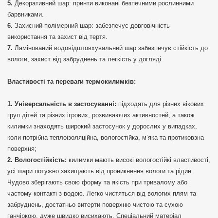
Декоративний шар: принти виконані безпечними рослинними
барвниками.
Захисний полімерний шар: забезпечує довговічність
використання та захист від тертя.
Ламінований водовідштовхувальний шар забезпечує стійкість до
вологи, захист від забруднень та легкість у догляді.
Властивості та переваги термокилимків:
Універсальність в застосуванні:
підходять для різних вікових
груп дітей та різних ігрових, розвиваючих активностей, а також
килимки знаходять широкий застосунок у дорослих у випадках,
коли потрібна теплоізоляційна, вологостійка, м’яка та протиковзна
поверхня;
Вологостійкість:
килимки мають високі вологостійкі властивості,
усі шари потужно захищають від проникнення вологи та рідин.
Чудово зберігають свою форму та якість при тривалому або
частому контакті з водою. Легко чистяться від вологих плям та
забруднень, достатньо витерти поверхню чистою та сухою
ганчіркою, дуже швидко висихають. Спеціальний матеріал