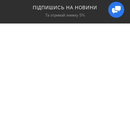
ПІДПИШИСЬ НА НОВИНИ
Та отримай знижку 5%
КАТАЛОГ
ЦІКАВЕ
Захист дихання
Блог
Захист голови
Акції
Захист рук
Виробники
Захист очей
Пошук
ПРО НАС
СОЦ МЕРЕЖІ