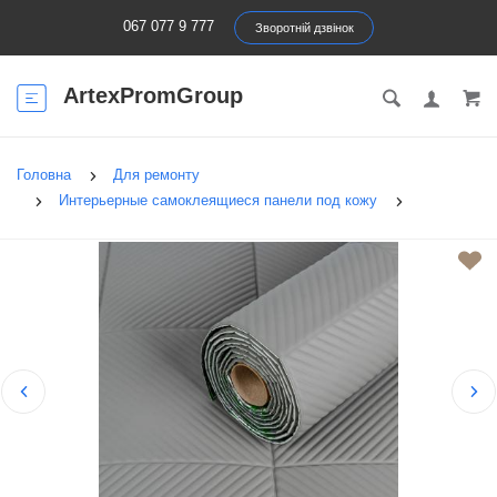
067 077 9 777
Зворотній дзвінок
ArtexPromGroup
Головна
Для ремонту
Интерьерные самоклеящиеся панели под кожу