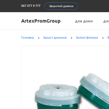
067 077 9 777
Зворотній дзвінок
ArtexPromGroup
ДЛЯ ДОМУ
ДЛ
Головна
Захист дихання
Змінні фільтри
Ф