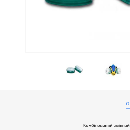
О
Комбінований змінний