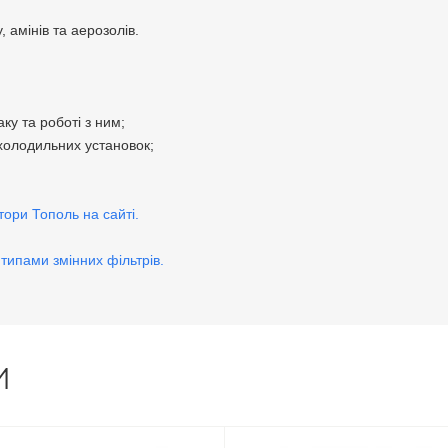
, амінів та аерозолів.
ку та роботі з ним;
холодильних установок;
тори Тополь на сайті.
типами змінних фільтрів.
И