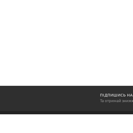
ПІДПИШИСЬ НА
Та отримай зниж
Компанія «АртексПромГруп» — національний виробник