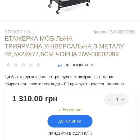
STICKER WALL
Модель:
SW-00002099
ЕТАЖЕРКА МОБІЛЬНА
ТРИЯРУСНА УНІВЕРСАЛЬНА З МЕТАЛУ
46,5Х29Х77,5СМ ЧОРНА SW-00002099
ДО ПОРІВНЯННЯ
Ця багатофункціональна триярусна етажерка-візок легко
збирається: просто розкладіть її і прикрутіть колеса. Ідеально
підходить для використання на кухні для зберігання посуду та
1 310.00 грн
продуктів, у ванній кімнаті для рушників та засобів гігієни, в офісі
для документів та канцелярського приладдя, а також у гаражі для
На складі
інструментів та автоприладдя. У складеному вигляді вона займає
мінімум місця, що робить її ідеальною для невеликих приміщень.
ДО КОШИКА
Завдяки її міцній конструкції та мобільності, цей візок стане
ПРИДБАТИ В ОДИН КЛІК
незамінним помічником у будь-якому приміщенні, де потрібен