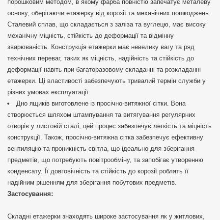
порошковим методом, в якому фарба повністю запечатує металеву
основу, оберігаючи етажерку від корозії та механічних пошкоджень.
Сталевий сплав, що складається з заліза та вуглецю, має високу
механічну міцність, стійкість до деформації та відмінну
зварюваність. Конструкція етажерки має невелику вагу та ряд
технічних переваг, таких як міцність, надійність та стійкість до
деформації навіть при багаторазовому складанні та розкладанні
етажерки. Ці властивості забезпечують тривалий термін служби у
різних умовах експлуатації.
Дно ящиків виготовлене із просічно-витяжної сітки. Вона
створюється шляхом штампування та витягування регулярних
отворів у листовій сталі, цей процес забезпечує легкість та міцність
конструкції. Також, просічно-витяжна сітка забезпечує ефективну
вентиляцію та проникність світла, що ідеально для зберігання
предметів, що потребують повітрообміну, та запобігає утворенню
конденсату. Її довговічність та стійкість до корозії роблять її
надійним рішенням для зберігання побутових предметів.
Застосування:
Складні етажерки знаходять широке застосування як у житлових,