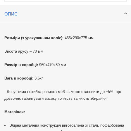
порядок та зручність. Зробіть свій простір організованим і стильним
з нашою металевою складною етажеркою на колесах!
ОПИС
Розміри (з урахуванням коліс):
465х290х775 мм
Висота ярусу – 70 мм
Размір в коробці:
960х470х80 мм
Вага в коробці:
3,6кг
! Допустима похибка розмірів меблів може становити до ±5%, що
дозволяє гарантувати високу точність та якість збирання.
Матеріали:
Збірна металева конструкція виготовлена зі сталі, пофарбована