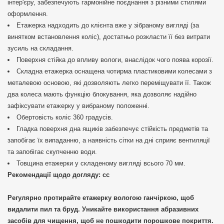
інтер'єру, забезпечують гармонійне поєднання з різними стилями
оформлення.
Етажерка надходить до клієнта вже у зібраному вигляді (за
винятком встановлення коліс), достатньо розкласти її без витрати
зусиль на складання.
Поверхня стійка до впливу вологи, внаслідок чого поява корозії.
Складна етажерка оснащена чотирма пластиковими колесами з
металевою основою, які дозволяють легко переміщувати її. Також
два колеса мають функцію блокування, яка дозволяє надійно
зафіксувати етажерку у вибраному положенні.
Обертовість коліс 360 градусів.
Гладка поверхня дна ящиків забезпечує стійкість предметів та
запобігає їх випаданню, а наявність сітки на дні сприяє вентиляції
та запобігає скупченню води.
Товщина етажерки у складеному вигляді всього 70 мм.
Рекомендації щодо догляду: сс
Регулярно протирайте етажерку вологою ганчіркою, щоб
видалити пил та бруд. Уникайте використання абразивних
засобів для чищення, щоб не пошкодити порошкове покриття.