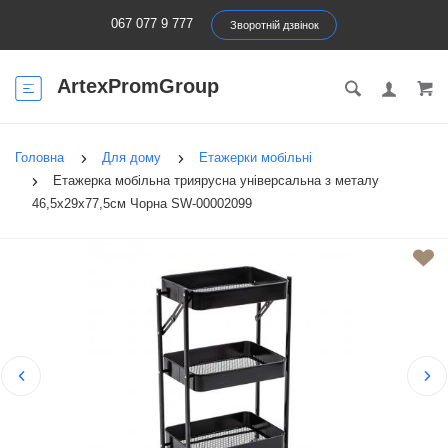
067 077 9 777
Зворотній дзвінок
ArtexPromGroup
Головна
Для дому
Етажерки мобільні
Етажерка мобільна триярусна універсальна з металу
46,5х29х77,5см Чорна SW-00002099