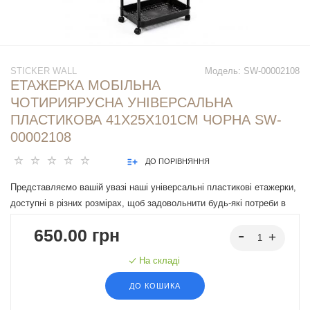
STICKER WALL
Модель:
SW-00002108
ЕТАЖЕРКА МОБІЛЬНА
ЧОТИРИЯРУСНА УНІВЕРСАЛЬНА
ПЛАСТИКОВА 41Х25Х101СМ ЧОРНА SW-
00002108
ДО ПОРІВНЯННЯ
Представляємо вашій увазі наші універсальні пластикові етажерки,
доступні в різних розмірах, щоб задовольнити будь-які потреби в
організації та зберіганні. Ці багатофункціональні етажерки ідеально
650.00 грн
підходять для кухні, де можна зберігати посуд та продукти, у
ванній кімнаті для рушників та засобів гігієни, в офісі для
На складі
документів та канцелярського приладдя, а також у гаражі для
інструментів та автоприладдя. Наші пластикові етажерки ідеально
ДО КОШИКА
підходять для комерційного застосування в офісах, салонах краси