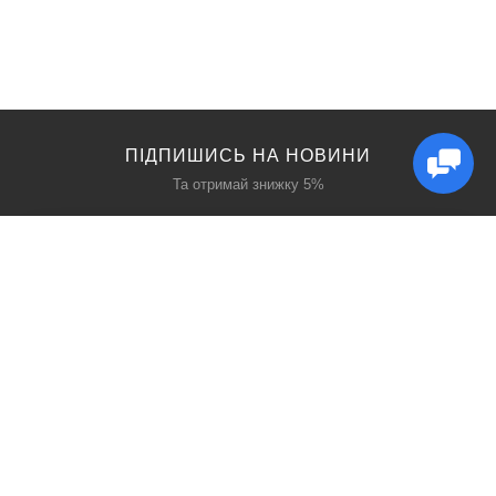
ПІДПИШИСЬ НА НОВИНИ
Та отримай знижку 5%
КАТАЛОГ
ЦІКАВЕ
Захист дихання
Блог
Захист голови
Акції