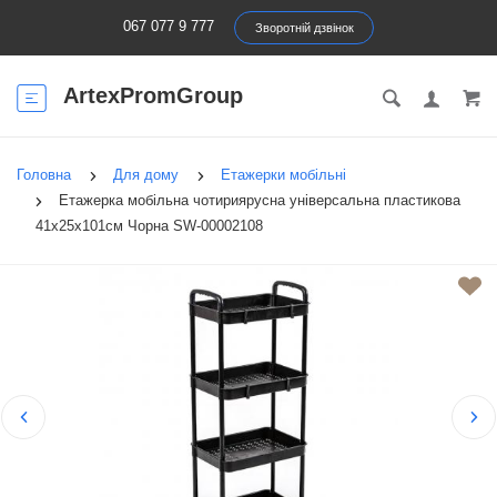
067 077 9 777
Зворотній дзвінок
ArtexPromGroup
Головна
Для дому
Етажерки мобільні
Етажерка мобільна чотириярусна універсальна пластикова
41х25х101см Чорна SW-00002108