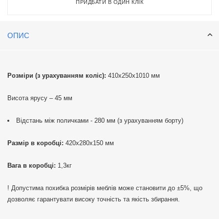
ПРИДБАТИ В ОДИН КЛІК
та медичних закладах. В офісах вони допоможуть організувати
зберігання документів, канцелярії та обладнання, забезпечуючи
зручний доступ та порядок на робочих місцях. У салонах краси та
ОПИС
медичних закладах етажерки забезпечать зручне зберігання
косметичних засобів, інструментів та медикаментів, підвищуючи
ефективність роботи персоналу та покращуючи якість
обслуговування клієнтів.
Розміри (з урахуванням коліс):
410х250х1010 мм
Висота ярусу – 45 мм
Відстань між поличками - 280 мм (з урахуванням борту)
Размір в коробці:
420х280х150 мм
Вага в коробці:
1,3кг
! Допустима похибка розмірів меблів може становити до ±5%, що
дозволяє гарантувати високу точність та якість збирання.