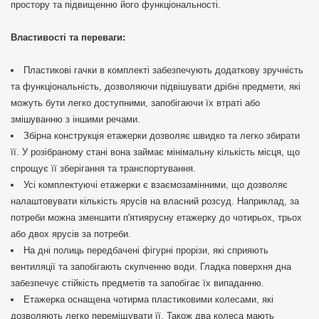
простору та підвищенню його функціональності.
Властивості та переваги:
Пластикові гачки в комплекті забезпечують додаткову зручність
та функціональність, дозволяючи підвішувати дрібні предмети, які
можуть бути легко доступними, запобігаючи їх втраті або
змішуванню з іншими речами.
Збірна конструкція етажерки дозволяє швидко та легко збирати
її. У розібраному стані вона займає мінімальну кількість місця, що
спрощує її зберігання та транспортування.
Усі комплектуючі етажерки є взаємозамінними, що дозволяє
налаштовувати кількість ярусів на власний розсуд. Наприклад, за
потреби можна зменшити п'ятиярусну етажерку до чотирьох, трьох
або двох ярусів за потреби.
На дні полиць передбачені фігурні прорізи, які сприяють
вентиляції та запобігають скупченню води. Гладка поверхня дна
забезпечує стійкість предметів та запобігає їх випаданню.
Етажерка оснащена чотирма пластиковими колесами, які
дозволяють легко переміщувати її. Також два колеса мають