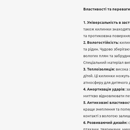
Властивості та переваг
Універсальність в заст
також килимки знаходять 
та протиковзна поверхня
Вологостійкість:
килим
та рідин. Чудово зберігаю
вологих плям та забрудн
Спеціальний матеріал ви
Теплоізоляція:
висока 
дітей. Ці килимки можуть
атмосферу для дитячого д
Амортизація ударів:
за
миттєво відновлювати пер
Антиковзні властивост
краще зчеплення та попер
контакті з вологою зали
Розвиваючий дизайн:
с
птахами, тваринами, меш