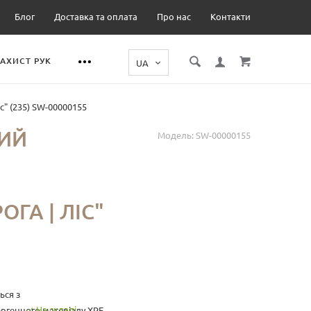
Блог
Доставка та оплата
Про нас
Контакти
ЗАХИСТ РУК
" (235) SW-00000155
ИЙ
Модель:
SW-00000155
ОГА | ЛІС"
ься з
На складі
ергенного матеріалу XPE