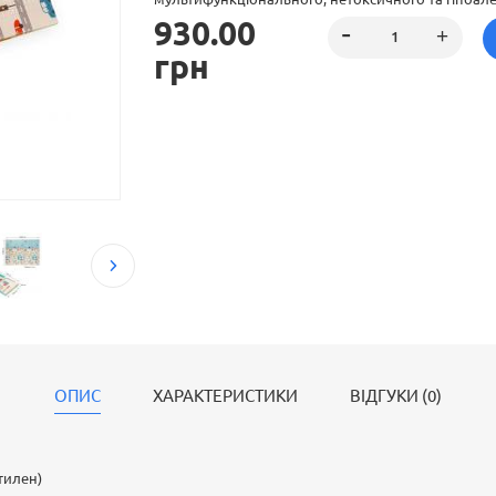
930.00
(спінений та пресований полімер етилену) та об’є
переваг: теплоізоляція, вологостійкість, зносостійк
грн
м’якість, гнучкість та амортизація падіння малюк
комфортну та безпечну ігрову поверхню.
ОПИС
ХАРАКТЕРИСТИКИ
ВІДГУКИ (0)
тилен)