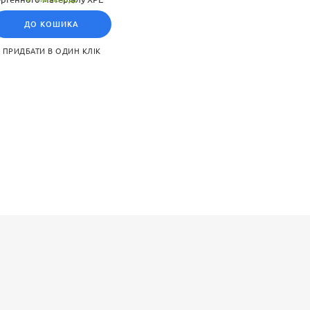
днує в собі багато
ДО КОШИКА
ість, легкість в догляді,
а, надаючи дітям
ПРИДБАТИ В ОДИН КЛІК