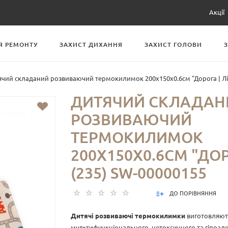
Акції
Я РЕМОНТУ
ЗАХИСТ ДИХАННЯ
ЗАХИСТ ГОЛОВИ
чий складаний розвиваючий термокилимок 200х150х0.6см "Дорога | Ліс
ДИТЯЧИЙ СКЛАДАН
РОЗВИВАЮЧИЙ
ТЕРМОКИЛИМОК
200Х150Х0.6СМ "ДОР
(235) SW-00000155
ДО ПОРІВНЯННЯ
Дитячі розвиваючі термокилимки
виготовляют
мультифункціонального, нетоксичного та гіпоал