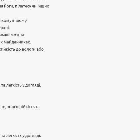
я йоги, пілатесу чи інших
-якому іншому
рхні.
илимки можна
их майданчиках.
тійкість до вологи або
а легкість у догляді.
ть, зносостійкість та
а легкість у догляді.