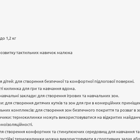
 до 1,2 кг
розвитку тактильних навичок малюка
я дітей: для створення безпечної та комфортної підлогової поверхні.
сті килимка для гри та навчання вдома.
 навчальні заклади: для створення ігрових та навчальних зон.
и: для створення дитячих кутків та зон для гри в комерційних приміще
них комплексів: для створення зон безпечного покриття та розваг в зо
анчики: термокилимки можуть використовуватися на відкритих майданч
рмоізоляційності.
для створення комфортних та стимулюючих середовищ для навчання та 
огостійкі термокилимки можна використовувати в спортивних залах аб