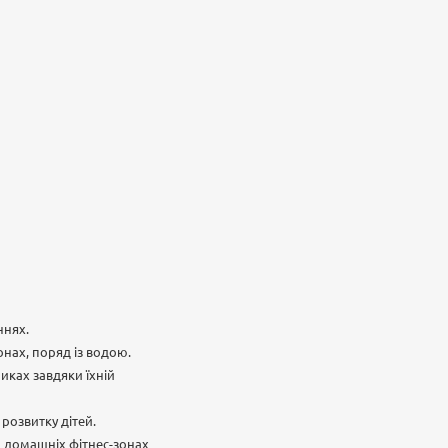
ннях.
нах, поряд із водою.
иках завдяки їхній
розвитку дітей.
о домашніх фітнес-зонах