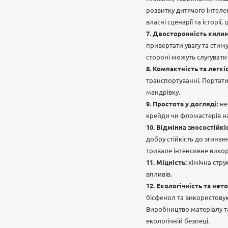
розвитку дитячого інтеле
власні сценарії та історії
Двосторонність килим
привертати увагу та стим
стороні можуть слугувати 
Компактність та легкіс
транспортуванні. Портатив
мандрівку.
Простота у догляді:
не
крейди чи фломастерів н
Відмінна зносостійкіс
добру стійкість до згина
тривале інтенсивне вико
Міцність:
хімічна стру
впливів.
Екологічність та нето
бісфенол та використовую
Виробництво матеріалу т
екологічній безпеці.