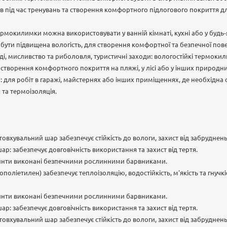
ів під час тренувань та створення комфортного підлогового покриття дл
ермокилимки можна використовувати у ванній кімнаті, кухні або у будь
бути підвищена вологість, для створення комфортної та безпечної пове
і, мисливство та риболовля, туристичні заходи: вологостійкі термок
створення комфортного покриття на пляжі, у лісі або у інших природн
: для робіт в гаражі, майстернях або інших приміщеннях, де необхідна с
 та термоізоляція.
хувальний шар забезпечує стійкість до вологи, захист від забруднень т
р: забезпечує довговічність використання та захист від тертя.
инти виконані безпечними рослинними барвниками.
поліетилен) забезпечує теплоізоляцію, водостійкість, м'якість та гнучкіс
инти виконані безпечними рослинними барвниками.
р: забезпечує довговічність використання та захист від тертя.
хувальний шар забезпечує стійкість до вологи, захист від забруднень т