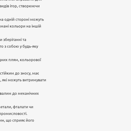
видів ігор, створюючи
на одній стороні можуть
имані кольори на іншій
 зберіганні та
го з собою у будь-яку
дних плям, кольорової
стійким до зносу, має
х, які можуть витримувати
ивалим до механічних
метали, фталати чи
 промисловості.
ин, що сприяє його