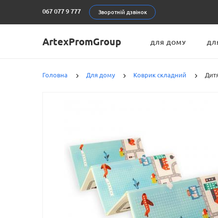
067 077 9 777
Зворотній дзвінок
ArtexPromGroup
ДЛЯ ДОМУ
ДЛ
Головна
Для дому
Коврик складний
Дитя