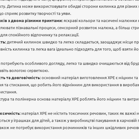
кту. Дитина може використовувати обидві сторони килимка для різних 
, що сприяє розвитку творчості та уяви.
ків з двома різними принтами:
яскраві кольори та насичені малюнки 
улювати пізнавальні процеси, сенсорний розвиток малюка, а більш стр
для спокійного відпочинку та релаксації.
ть:
дитячий килимок швидко та легко складається, заощаджує місце при
ність килимка та легка вага ідеально підходять для того, щоб взяти йо
 потребують особливого догляду, легко та швидко очищаються від бру
авіть вологою серветкою.
ть та довговічність:
основний матеріал виготовлення XPE є міцним та 
ння та стискання, що робить його відмінним для використання в вироба
ристання.
ктура та полімерна основа матеріалу ХРЕ роблять його міцним та витр
ксичність:
матеріал ХРЕ не містить токсичних речовин, таких як важкі 
ться у іграшках для дітей, а також у виробництві пакування в харчовій
акож не потребує використання розчинників та інших шкідливих речов