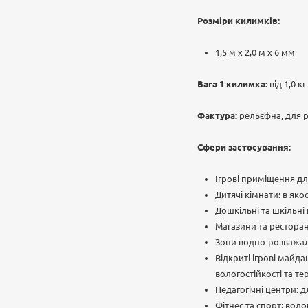
Розміри килимків:
1,5 м x 2,0 м x 6 мм
Вага 1 килимка:
від 1,0 кг
Фактура:
рельєфна, для 
Сфери застосування:
Ігрові приміщення дл
Дитячі кімнати: в яко
Дошкільні та шкільні
Магазини та ресторан
Зони водно-розважаль
Відкриті ігрові майд
вологостійкості та те
Педагогічні центри: 
Фітнес та спорт: вол