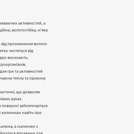
звиваючих активностей, а
ійна, вологостійка, м’яка
ь від проникнення вологи
егко чистяться від
идко висихають.
роорганізмів.
для гри та активностей
печуючи теплу та приємну
ластичні, що дозволяє
ізких рухах.
я поверхні забезпечується
є килимкам навіть при
малюка, а малюнки з
айматися вправами для