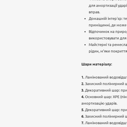
для амортизації удар
вправ.
Домашній інтер'єр: т
приміщенні, де може 
Відпочинок на природ
використовувати для 
Майстерні та ремесла
рідин, м’яке покриття
Шари матеріалу:
Ламінований водовідштов
Захисний полімерний ша
Декоративний шар: пр
Основний шар: ХРЕ (піно
амортизацію ударів.
Декоративний шар: пр
Захисний полімерний ша
Ламінований водовідштов