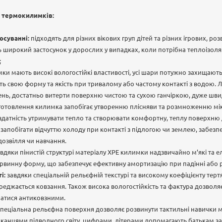
и термокилимків:
осуванні:
підходять для різних вікових груп дітей та різних ігрових, ро
широкий застосунок у дорослих у випадках, коли потрібна теплоізоляц
;
ки мають високі вологостійкі властивості, усі шари потужно захищают
ть свою форму та якість при тривалому або частому контакті з водою. Л
ень, достатньо витерти поверхню чистою та сухою ганчіркою, дуже шв
готовлення килимка запобігає утворенню плісняви та розмноженню мік
здатність утримувати тепло та створювати комфортну, теплу поверхню 
 запобігати відчуттю холоду при контакті з підлогою чи землею, забез
озвілля чи навчання.
вдяки пінистій структурі матеріалу ХРЕ килимки надзвичайно м’які та е
винну форму, що забезпечує ефективну амортизацію при падінні або р
і:
завдяки спеціальній рельєфній текстурі та високому коефіцієнту терт
еджається ковзання. Також висока вологостійкість та фактура дозволя
шатися антиковзними.
пеціальна рельєфна поверхня дозволяє розвинути тактильні навички 
канцями підводного світу, цифрами, літерами допомагають батькам з