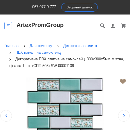
067 077 9 777
Зворотній дзвінок
ArtexPromGroup
Головна
Для ремонту
Декоративна плита
ПВХ панелі на самоклейці
Декоративна ПВХ плитка на самоклейці 300х300х5мм М'ятна,
ціна за 1 шт. (СПП-505) SW-00001139