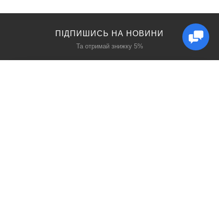
ПІДПИШИСЬ НА НОВИНИ
Та отримай знижку 5%
КАТАЛОГ
ЦІКАВЕ
Захист дихання
Блог
Захист голови
Акції
Захист рук
Виробники
Захист очей
Пошук