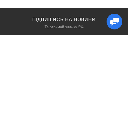
ПІДПИШИСЬ НА НОВИНИ
Та отримай знижку 5%
КАТАЛОГ
ЦІКАВЕ
Захист дихання
Блог
Захист голови
Акції
Захист рук
Виробники
Захист очей
Пошук