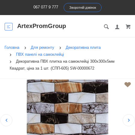
067 077 9 777
Зворотній дзвінок
ArtexPromGroup
Головна
Для ремонту
Декоративна плита
ПВХ панелі на самоклейці
Декоративна ПВХ плитка на самоклейці 300х300х5мм
Квадрат, ціна за 1 шт. (СПП-605) SW-00000672