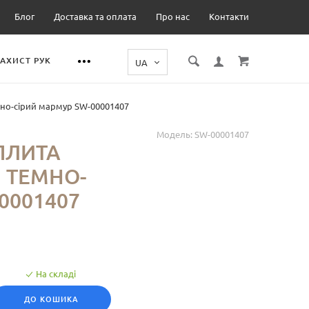
Блог
Доставка та оплата
Про нас
Контакти
ЗАХИСТ РУК
мно-сірий мармур SW-00001407
Модель:
SW-00001407
ПЛИТА
М ТЕМНО-
0001407
На складі
ДО КОШИКА