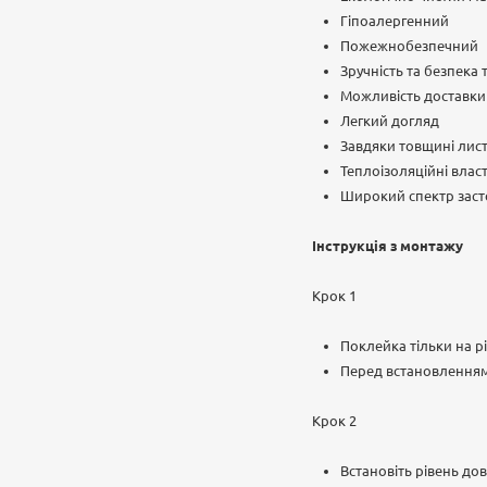
Гіпоалергенний
Пожежнобезпечний
Зручність та безпека
Можливість доставки п
Легкий догляд
Завдяки товщині лист
Теплоізоляційні влас
Широкий спектр заст
Інструкція з монтажу
Крок 1
Поклейка тільки на рі
Перед встановленням
Крок 2
Встановіть рівень до