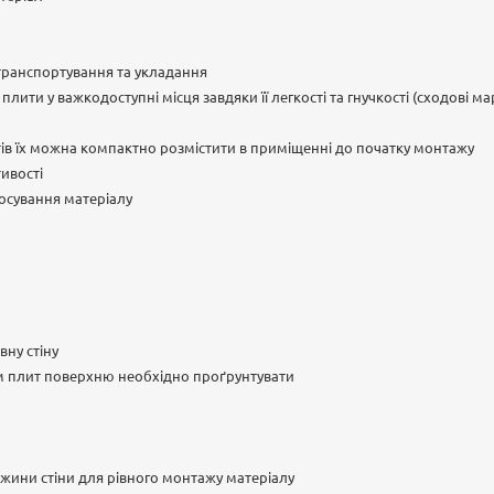
 транспортування та укладання
лити у важкодоступні місця завдяки її легкості та гнучкості (сходові м
ів їх можна компактно розмістити в приміщенні до початку монтажу
тивості
осування матеріалу
вну стіну
 плит поверхню необхідно проґрунтувати
вжини стіни для рівного монтажу матеріалу