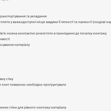
 транспортування та укладання
лити у важкодоступні місця завдяки її легкості та гнучкості (сходові м
ів їх можна компактно розмістити в приміщенні до початку монтажу
тивості
осування матеріалу
вну стіну
 плит поверхню необхідно проґрунтувати
вжини стіни для рівного монтажу матеріалу