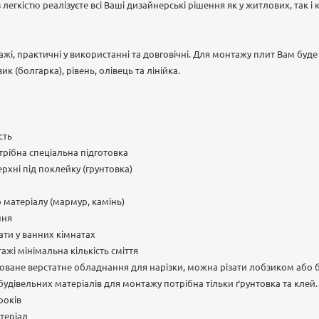
легкістю реалізуєте всі Ваші дизайнерські рішення як у житлових, так і
ажі, практичні у використанні та довговічні. Для монтажу плит Вам буд
к (болгарка), рівень, олівець та лінійка.
сть
рібна спеціальна підготовка
рхні під поклейку (грунтовка)
о матеріалу (мармур, камінь)
ння
ти у ванних кімнатах
ажі мінімальна кількість сміття
зоване верстатне обладнання для нарізки, можна різати лобзиком або
 будівельних матеріалів для монтажу потрібна тільки ґрунтовка та клей.
років
теріал