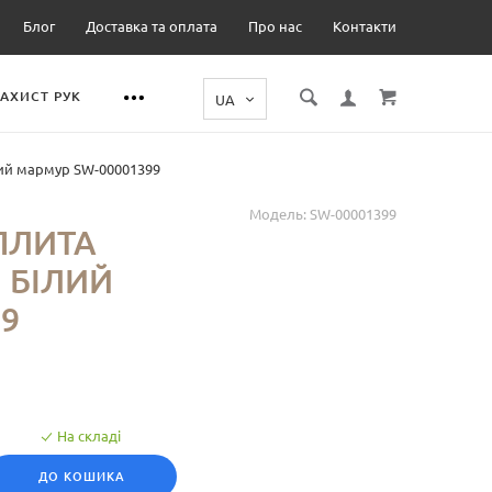
Блог
Доставка та оплата
Про нас
Контакти
ЗАХИСТ РУК
лий мармур SW-00001399
Модель:
SW-00001399
ПЛИТА
М БІЛИЙ
9
На складі
ДО КОШИКА