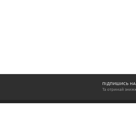
ПІДПИШИСЬ НА
Та отримай зниж
Компанія «АртексПромГруп» — національний виробник
та постачальник засобів індивідуального захисту, а
також багатьох інших товарів виробничої групи, так