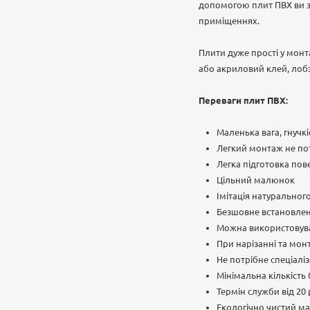
допомогою плит ПВХ ви з 
приміщеннях.
Плити дуже прості у монт
або акриловий клей, лобзи
Переваги плит ПВХ:
Маленька вага, гнучкі
Легкий монтаж не пот
Легка підготовка пове
Цільний малюнок
Імітація натуральног
Безшовне встановле
Можна використовува
При нарізанні та монт
Не потрібне спеціалі
Мінімальна кількість
Термін служби від 20 
Екологічно чистий ма