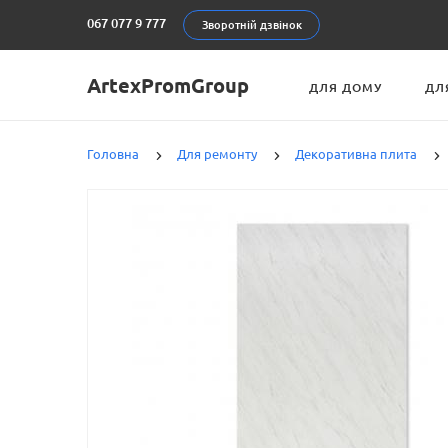
067 077 9 777
Зворотній дзвінок
ArtexPromGroup
ДЛЯ ДОМУ
ДЛ
Головна
Для ремонту
Декоративна плита