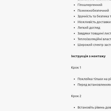
Гіпоалергенний
Пожежнобезпечний
Зручність та безпека
Можливість доставки п
Легкий догляд
Завдяки товщині лист
Теплоізоляційні влас
Широкий спектр заст
Інструкція з монтажу
Крок 1
Поклейка тільки на рі
Перед встановленням
Крок 2
Встановіть рівень до