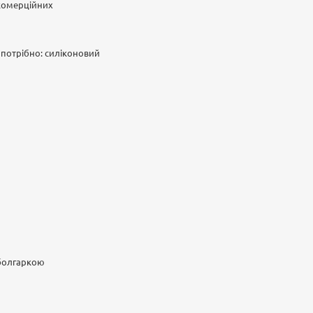
 комерційних
е потрібно: силіконовий
 болгаркою