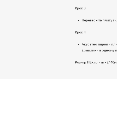
Крок 3
Переверніть плиту ти
Крок 4
Акуратно підняти пли
2 хвилини в одному п
Розмір ПВХ плити - 2440м