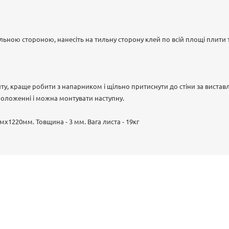
льною стороною, нанесіть на тильну сторону клей по всій площі плити
ту, краще робити з напарником і щільно притиснути до стіни за виста
оложенні і можна монтувати наступну.
мх1220мм. Товщина - 3 мм. Вага листа - 19кг