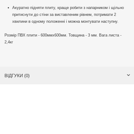
Акуратно підняти плиту, краще робити з напарником і щільно
притиснути до стіни за виставленим рівнем, потримати 2
хвилини в одному положенні і можна монтувати наступну.
Розмір ПВХ плити - 600ммх600мм. Товщина - 3 мм. Вага листа -
2,4кг
ВІДГУКИ (0)