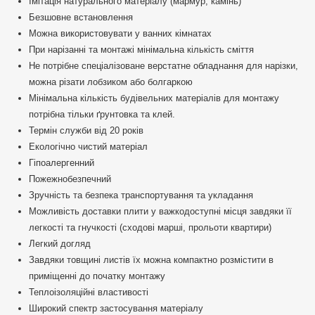
Імітація натурального матеріалу (мармур, камінь)
Безшовне встановлення
Можна використовувати у ванних кімнатах
При нарізанні та монтажі мінімальна кількість сміття
Не потрібне спеціалізоване верстатне обладнання для нарізки,
можна різати лобзиком або болгаркою
Мінімальна кількість будівельних матеріалів для монтажу
потрібна тільки ґрунтовка та клей.
Термін служби від 20 років
Екологічно чистий матеріал
Гіпоалергенний
Пожежнобезпечний
Зручність та безпека транспортування та укладання
Можливість доставки плити у важкодоступні місця завдяки її
легкості та гнучкості (сходові марші, прольоти квартири)
Легкий догляд
Завдяки товщині листів їх можна компактно розмістити в
приміщенні до початку монтажу
Теплоізоляційні властивості
Широкий спектр застосування матеріалу