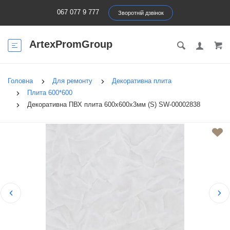
067 077 9 777
Зворотній дзвінок
ArtexPromGroup
Головна
Для ремонту
Декоративна плита
Плита 600*600
Декоративна ПВХ плита 600х600х3мм (S) SW-00002838