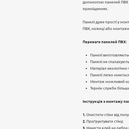
допомогою панелей ПВХ ви
приміщеннях.
Панелі дуже прості у мон
ПВХ, ножиці або монтажний
Переваги панелей ПВХ:
Панелі виготовляютьс
Панелі не спалахують
Матеріал екологічно 
Панелі легко миються
Монтаж можливий на
Термін служби більше
Інструкція з монтажу па
Очистити стіни від пилу
Проґрунтувати стіну;
Нанести клей на ребра 