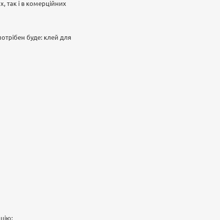
, так і в комерційних
потрібен буде: клей для
цію;