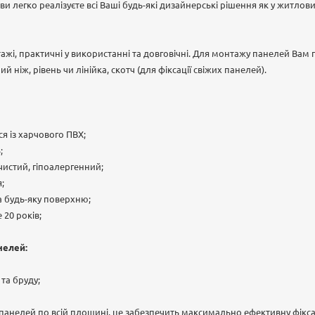
 легко реалізуєте всі Ваші будь-які дизайнерські рішення як у житлових
тажі, практичні у використанні та довговічні. Для монтажу панелей Вам 
 ніж, рівень чи лінійка, скотч (для фіксації свіжих панелей).
я із харчового ПВХ;
;
чистий, гіпоалергенний;
;
 будь-яку поверхню;
 20 років;
нелей:
 та бруду;
панелей по всій площині, це забезпечить максимально ефективну фікса