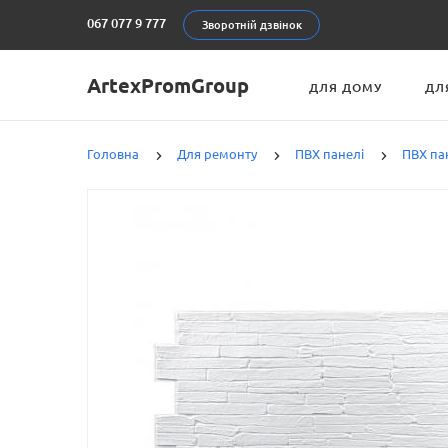
067 077 9 777
Зворотній дзвінок
ArtexPromGroup
ДЛЯ ДОМУ
ДЛ
Головна
Для ремонту
ПВХ панелі
ПВХ па