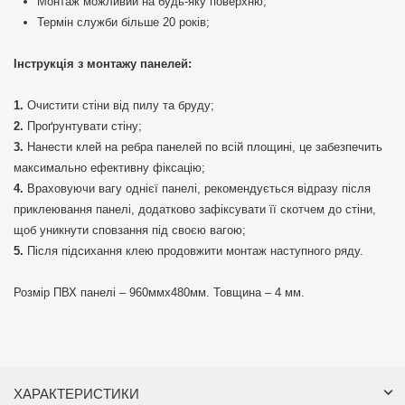
Монтаж можливий на будь-яку поверхню;
Термін служби більше 20 років;
Інструкція з монтажу панелей:
Очистити стіни від пилу та бруду;
Проґрунтувати стіну;
Нанести клей на ребра панелей по всій площині, це забезпечить
максимально ефективну фіксацію;
Враховуючи вагу однієї панелі, рекомендується відразу після
приклеювання панелі, додатково зафіксувати її скотчем до стіни,
щоб уникнути сповзання під своєю вагою;
Після підсихання клею продовжити монтаж наступного ряду.
Розмір ПВХ панелі – 960ммх480мм. Товщина – 4 мм.
ХАРАКТЕРИСТИКИ