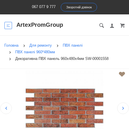
067 077 9 777
Зворотній дзвінок
ArtexPromGroup
Головна
Для ремонту
ПВХ панелі
ПВХ панелі 960*480мм
Декоративна ПВХ панель 960х480х4мм SW-00001558