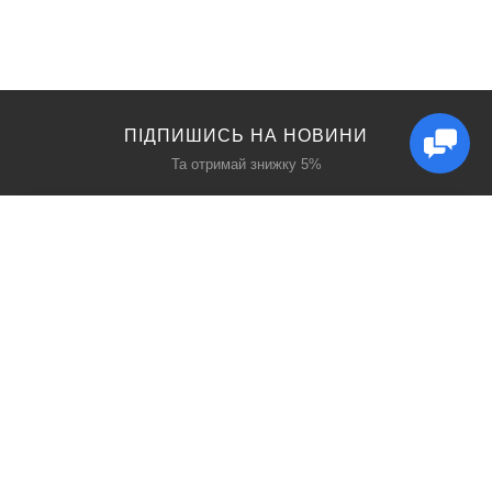
ПІДПИШИСЬ НА НОВИНИ
Та отримай знижку 5%
КАТАЛОГ
ЦІКАВЕ
Захист дихання
Блог
Захист голови
Акції
Захист рук
Виробники