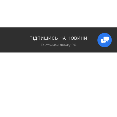
ПІДПИШИСЬ НА НОВИНИ
Та отримай знижку 5%
КАТАЛОГ
ЦІКАВЕ
Захист дихання
Блог
Захист голови
Акції