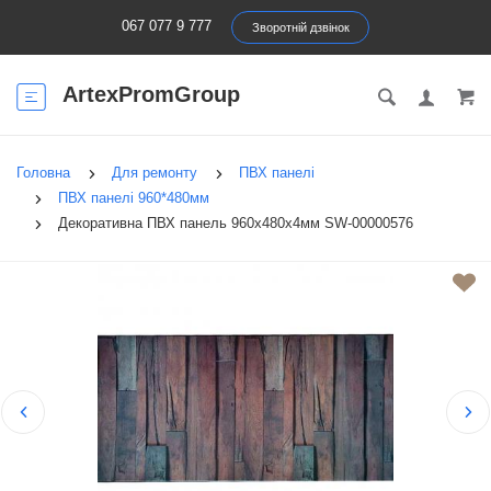
067 077 9 777
Зворотній дзвінок
ArtexPromGroup
Головна
Для ремонту
ПВХ панелі
ПВХ панелі 960*480мм
Декоративна ПВХ панель 960х480х4мм SW-00000576