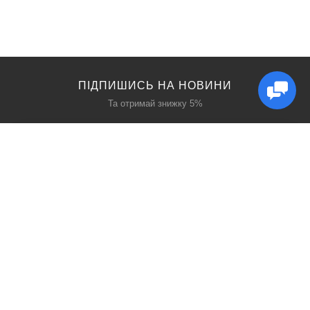
ПІДПИШИСЬ НА НОВИНИ
Та отримай знижку 5%
КАТАЛОГ
ЦІКАВЕ
Захист дихання
Блог
Захист голови
Акції
Захист рук
Виробники