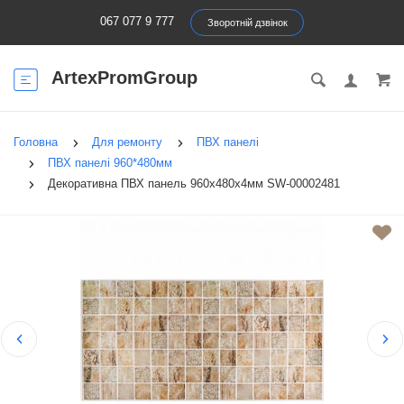
067 077 9 777
Зворотній дзвінок
ArtexPromGroup
Головна
Для ремонту
ПВХ панелі
ПВХ панелі 960*480мм
Декоративна ПВХ панель 960х480х4мм SW-00002481