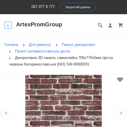
067 077 9 777
Зворотній дзвінок
ArtexPromGroup
Головна
Для ремонту
Панелі декоративні
Панелі катеринославська цегла
Декоративна 3D панель самоклейка 700х770х5мм Цегла
червона Катеринославська (043) SW-00000031