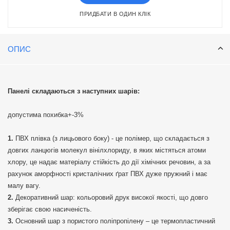
ПРИДБАТИ В ОДИН КЛІК
ОПИС
Панелі складаються з наступних шарів:
допустима похибка+-3%
ПВХ плівка (з лицьового боку) - це полімер, що складається з
довгих ланцюгів молекул вінілхлориду, в яких містяться атоми
хлору, це надає матеріалу стійкість до дії хімічних речовин, а за
рахунок аморфності кристалічних ґрат ПВХ дуже пружний і має
малу вагу.
Декоративний шар: кольоровий друк високої якості, що довго
зберігає свою насиченість.
Основний шар з пористого поліпропілену – це термопластичний