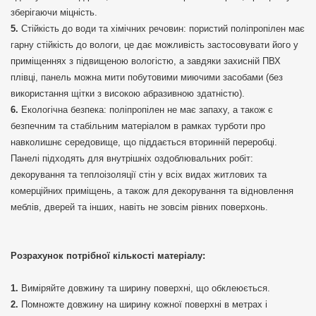
зберігаючи міцність.
Стійкість до води та хімічних речовин: пористий поліпропілен має
гарну стійкість до вологи, це дає можливість застосовувати його у
приміщеннях з підвищеною вологістю, а завдяки захисній ПВХ
плівці, панель можна мити побутовими миючими засобами (без
використання щітки з високою абразивною здатністю).
Екологічна безпека: поліпропілен не має запаху, а також є
безпечним та стабільним матеріалом в рамках турботи про
навколишнє середовище, що піддається вторинній переробці.
Панелі підходять для внутрішніх оздоблювальних робіт:
декорування та теплоізоляції стін у всіх видах житлових та
комерційних приміщень, а також для декорування та відновлення
меблів, дверей та інших, навіть не зовсім рівних поверхонь.
Розрахунок потрібної кількості матеріалу:
Виміряйте довжину та ширину поверхні, що обклеюється.
Помножте довжину на ширину кожної поверхні в метрах і