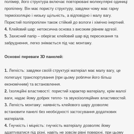
полімер, його структура включає повторювані молекулярні одиниці
пропілену. Він має пористу структуру, завдяки чому має гарну
термоізоляцію і низьку щільність, а відповідно і малу вагу.
Пористий поліпропілен також стійкий до вологи і хімічно інертний.
Клейовий шар: нетоксична основа з високим рівнем адгезії.
Захисний папір – оберігає клейовий шар від пересихання та
забруднення, легко знімається під час монтажу.
Основні переваги 3D панелей:
Легкість: завдяки своїй структурі матеріал має малу вагу, це
полегшує транспортування (при цьому роблячи його більш
економічним) та встановлення.
Ізоляційні властивості: пористий характер матеріалу, крім малої
ваги, надає йому добрих тепло- та звукоізоляційних властивостей.
Легкість монтажу: наявність клейового шару дозволяє
встановити панелі без необхідності застосування додаткових
матеріалів.
Гнучкість і міцність: гнучкість матеріалу дозволяє йому
адаптуватися під різні, навіть не зовсім рівні поверхні, при цьому