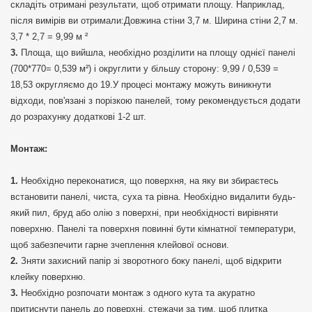
складіть отримані результати, щоб отримати площу. Наприклад,
після вимірів ви отримали:Довжина стіни 3,7 м. Ширина стіни 2,7 м.
3,7 * 2,7 = 9,99 м ²
Площа, що вийшла, необхідно розділити на площу однієї панелі
(700*770= 0,539 м²) і округлити у більшу сторону: 9,99 / 0,539 =
18,53 округляємо до 19.У процесі монтажу можуть виникнути
відходи, пов'язані з порізкою панелей, тому рекомендується додати
до розрахунку додаткові 1-2 шт.
Монтаж:
Необхідно переконатися, що поверхня, на яку ви збираєтесь
встановити панелі, чиста, суха та рівна. Необхідно видалити будь-
який пил, бруд або олію з поверхні, при необхідності вирівняти
поверхню. Панелі та поверхня повинні бути кімнатної температури,
щоб забезпечити гарне зчеплення клейової основи.
Зняти захисний папір зі зворотного боку панелі, щоб відкрити
клейку поверхню.
Необхідно розпочати монтаж з одного кута та акуратно
притиснути панель до поверхні, стежачи за тим, щоб плитка