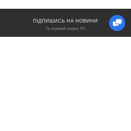
ПІДПИШИСЬ НА НОВИНИ
Та отримай знижку 5%
КАТАЛОГ
ЦІКАВЕ
Захист дихання
Блог
Захист голови
Акції
Захист рук
Виробники
Захист очей
Пошук