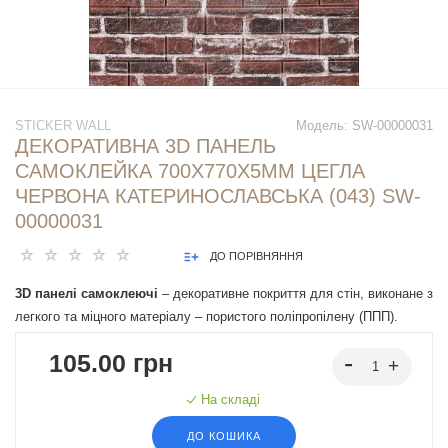
STICKER WALL
Модель:
SW-00000031
ДЕКОРАТИВНА 3D ПАНЕЛЬ
САМОКЛЕЙКА 700Х770Х5ММ ЦЕГЛА
ЧЕРВОНА КАТЕРИНОСЛАВСЬКА (043) SW-
00000031
ДО ПОРІВНЯННЯ
3D панелі самоклеючі
– декоративне покриття для стін, виконане з
легкого та міцного матеріалу – пористого поліпропілену (ППП).
Основна особливість – рельєфний малюнок у вигляді цегли у
105.00 грн
широкому різноманітті кольорів та наявність клейового шару, що
дозволяє встановити панелі без необхідності застосування
На складі
додаткових матеріалів.
ДО КОШИКА