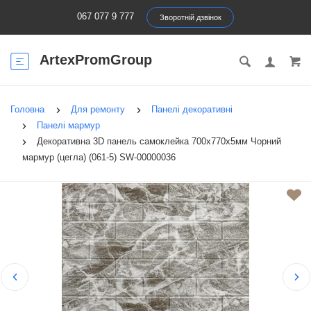
067 077 9 777
Зворотній дзвінок
ArtexPromGroup
Головна
Для ремонту
Панелі декоративні
Панелі мармур
Декоративна 3D панель самоклейка 700х770х5мм Чорний
мармур (цегла) (061-5) SW-00000036