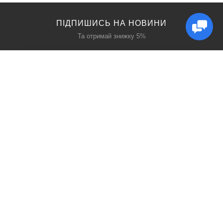
ПІДПИШИСЬ НА НОВИНИ
Та отримай знижку 5%
КАТАЛОГ
ЦІКАВЕ
Захист дихання
Блог
Захист голови
Акції
Захист рук
Виробники
Захист очей
Пошук