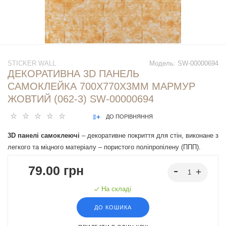
STICKER WALL
Модель:
SW-00000694
ДЕКОРАТИВНА 3D ПАНЕЛЬ
САМОКЛЕЙКА 700Х770Х3ММ МАРМУР
ЖОВТИЙ (062-3) SW-00000694
ДО ПОРІВНЯННЯ
3D панелі самоклеючі
– декоративне покриття для стін, виконане з
легкого та міцного матеріалу – пористого поліпропілену (ППП).
Основна особливість – рельєфний малюнок у вигляді цегли у
79.00 грн
широкому різноманітті кольорів та наявність клейового шару, що
дозволяє встановити панелі без необхідності застосування
На складі
додаткових матеріалів.
ДО КОШИКА