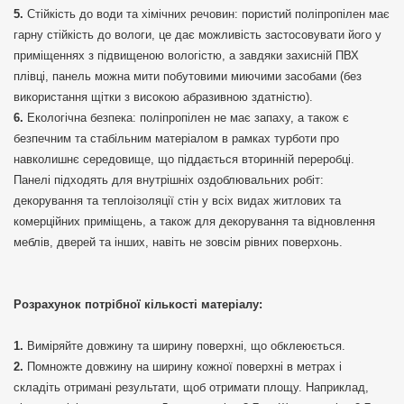
Стійкість до води та хімічних речовин: пористий поліпропілен має
гарну стійкість до вологи, це дає можливість застосовувати його у
приміщеннях з підвищеною вологістю, а завдяки захисній ПВХ
плівці, панель можна мити побутовими миючими засобами (без
використання щітки з високою абразивною здатністю).
Екологічна безпека: поліпропілен не має запаху, а також є
безпечним та стабільним матеріалом в рамках турботи про
навколишнє середовище, що піддається вторинній переробці.
Панелі підходять для внутрішніх оздоблювальних робіт:
декорування та теплоізоляції стін у всіх видах житлових та
комерційних приміщень, а також для декорування та відновлення
меблів, дверей та інших, навіть не зовсім рівних поверхонь.
Розрахунок потрібної кількості матеріалу:
Виміряйте довжину та ширину поверхні, що обклеюється.
Помножте довжину на ширину кожної поверхні в метрах і
складіть отримані результати, щоб отримати площу. Наприклад,