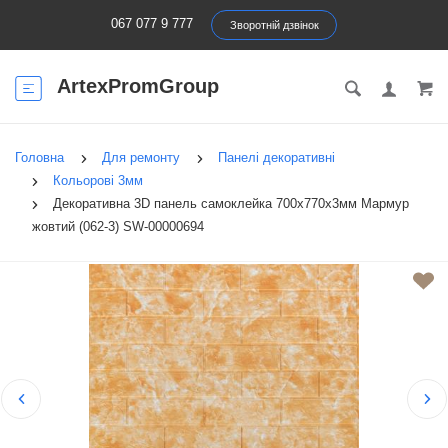
067 077 9 777
Зворотній дзвінок
ArtexPromGroup
Головна
Для ремонту
Панелі декоративні
Кольорові 3мм
Декоративна 3D панель самоклейка 700х770х3мм Мармур
жовтий (062-3) SW-00000694