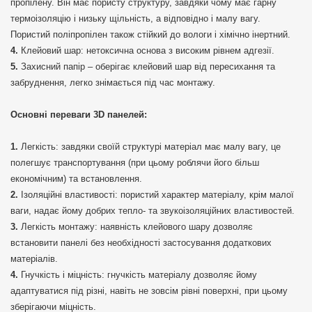
пропілену. Він має пористу структуру, завдяки чому має гарну
термоізоляцію і низьку щільність, а відповідно і малу вагу.
Пористий поліпропілен також стійкий до вологи і хімічно інертний.
Клейовий шар: нетоксична основа з високим рівнем адгезії.
Захисний папір – оберігає клейовий шар від пересихання та
забруднення, легко знімається під час монтажу.
Основні переваги 3D панелей:
Легкість: завдяки своїй структурі матеріал має малу вагу, це
полегшує транспортування (при цьому роблячи його більш
економічним) та встановлення.
Ізоляційні властивості: пористий характер матеріалу, крім малої
ваги, надає йому добрих тепло- та звукоізоляційних властивостей.
Легкість монтажу: наявність клейового шару дозволяє
встановити панелі без необхідності застосування додаткових
матеріалів.
Гнучкість і міцність: гнучкість матеріалу дозволяє йому
адаптуватися під різні, навіть не зовсім рівні поверхні, при цьому
зберігаючи міцність.