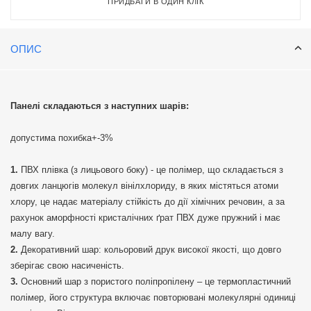
ПРИДБАТИ В ОДИН КЛІК
ОПИС
Панелі складаються з наступних шарів:
допустима похибка+-3%
ПВХ плівка (з лицьового боку) - це полімер, що складається з
довгих ланцюгів молекул вінілхлориду, в яких містяться атоми
хлору, це надає матеріалу стійкість до дії хімічних речовин, а за
рахунок аморфності кристалічних ґрат ПВХ дуже пружний і має
малу вагу.
Декоративний шар: кольоровий друк високої якості, що довго
зберігає свою насиченість.
Основний шар з пористого поліпропілену – це термопластичний
полімер, його структура включає повторювані молекулярні одиниці