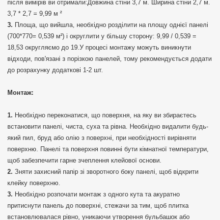
після вимірів ви отримали:Довжина стіни 3,7 м. Ширина стіни 2,7 м.
3,7 * 2,7 = 9,99 м ²
Площа, що вийшла, необхідно розділити на площу однієї панелі
(700*770= 0,539 м²) і округлити у більшу сторону: 9,99 / 0,539 =
18,53 округляємо до 19.У процесі монтажу можуть виникнути
відходи, пов'язані з порізкою панелей, тому рекомендується додати
до розрахунку додаткові 1-2 шт.
Монтаж:
Необхідно переконатися, що поверхня, на яку ви збираєтесь
встановити панелі, чиста, суха та рівна. Необхідно видалити будь-
який пил, бруд або олію з поверхні, при необхідності вирівняти
поверхню. Панелі та поверхня повинні бути кімнатної температури,
щоб забезпечити гарне зчеплення клейової основи.
Зняти захисний папір зі зворотного боку панелі, щоб відкрити
клейку поверхню.
Необхідно розпочати монтаж з одного кута та акуратно
притиснути панель до поверхні, стежачи за тим, щоб плитка
встановлювалася рівно, уникаючи утворення бульбашок або