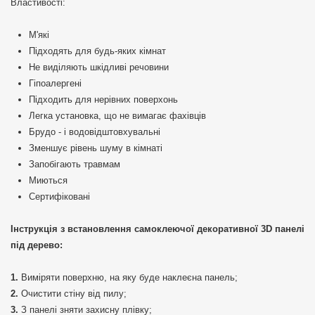
Властивості:
М'які
Підходять для будь-яких кімнат
Не виділяють шкідливі речовини
Гіпоалергені
Підходить для нерівних поверхонь
Легка установка, що не вимагає фахівців
Брудо - і водовідштовхувальні
Зменшує рівень шуму в кімнаті
Запобігають травмам
Миються
Сертифіковані
Інструкція з встановлення самоклеючої декоративної 3D панелі
під дерево:
Виміряти поверхню, на яку буде наклеєна панель;
Очистити стіну від пилу;
З панелі зняти захисну плівку;