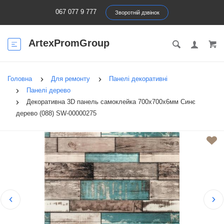
067 077 9 777
Зворотній дзвінок
ArtexPromGroup
Головна
Для ремонту
Панелі декоративні
Панелі дерево
Декоративна 3D панель самоклейка 700х700х6мм Синє
дерево (088) SW-00000275