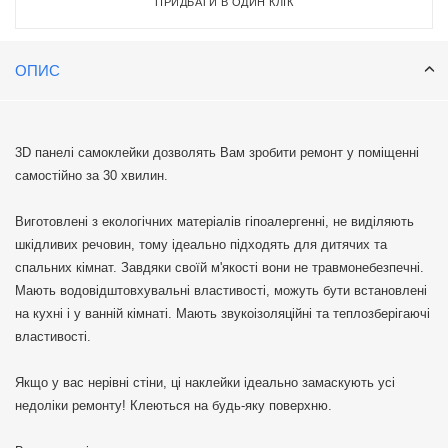
ПРИДБАТИ В ОДИН КЛІК
ОПИС
3D панелі самоклейки дозволять Вам зробити ремонт у поміщенні
самостійно за 30 хвилин.
Виготовлені з екологічних матеріалів гіпоалергенні, не виділяють
шкідливих речовин, тому ідеально підходять для дитячих та
спальних кімнат. Завдяки своїй м'якості вони не травмонебезпечні.
Мають водовідштовхувальні властивості, можуть бути встановлені
на кухні і у ванній кімнаті. Мають звукоізоляційні та теплозберігаючі
властивості.
Якщо у вас нерівні стіни, ці наклейки ідеально замаскують усі
недоліки ремонту! Клеються на будь-яку поверхню.