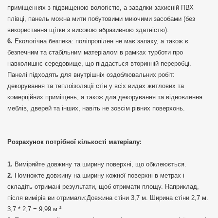
приміщеннях з підвищеною вологістю, а завдяки захисній ПВХ
плівці, панель можна мити побутовими миючими засобами (без
використання щітки з високою абразивною здатністю).
Екологічна безпека: поліпропілен не має запаху, а також є
безпечним та стабільним матеріалом в рамках турботи про
навколишнє середовище, що піддається вторинній переробці.
Панелі підходять для внутрішніх оздоблювальних робіт:
декорування та теплоізоляції стін у всіх видах житлових та
комерційних приміщень, а також для декорування та відновлення
меблів, дверей та інших, навіть не зовсім рівних поверхонь.
Розрахунок потрібної кількості матеріалу:
Виміряйте довжину та ширину поверхні, що обклеюється.
Помножте довжину на ширину кожної поверхні в метрах і
складіть отримані результати, щоб отримати площу. Наприклад,
після вимірів ви отримали:Довжина стіни 3,7 м. Ширина стіни 2,7 м.
3,7 * 2,7 = 9,99 м ²