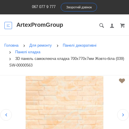
067 077 9 777
Зворотній дзвінок
ArtexPromGroup
Головна
Для ремонту
Панелі декоративні
Панелі кладка
3D панель самоклеюча кладка 700х770х7мм Жовто-біла (039)
SW-00000563