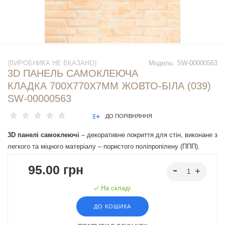
(ВИРОБНИКА НЕ ВКАЗАНО)
Модель:
SW-00000563
3D ПАНЕЛЬ САМОКЛЕЮЧА
КЛАДКА 700Х770Х7ММ ЖОВТО-БІЛА (039)
SW-00000563
ДО ПОРІВНЯННЯ
3D панелі самоклеючі
– декоративне покриття для стін, виконане з
легкого та міцного матеріалу – пористого поліпропілену (ППП).
Основна особливість – рельєфний малюнок у вигляді цегли у
95.00 грн
широкому різноманітті кольорів та наявність клейового шару, що
дозволяє встановити панелі без необхідності застосування
На складі
додаткових матеріалів.
ДО КОШИКА