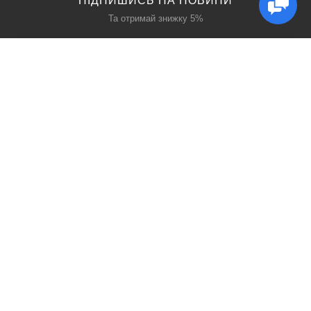
ПІДПИШИСЬ НА НОВИНИ
Та отримай знижку 5%
КАТАЛОГ
ЦІКАВЕ
Захист дихання
Блог
Захист голови
Акції
Захист рук
Виробники
Захист очей
Пошук
ПРО НАС
СОЦ МЕРЕЖІ
Про нас
Facebook