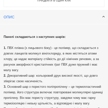
ПРИДБАТИ В ОДИН КЛІК
ОПИС
Панелі складаються з наступних шарів:
ПВХ плівка (з лицьового боку) - це полімер, що складається з
довгих ланцюгів молекул вінілхлориду, в яких містяться атоми
хлору, це надає матеріалу стійкість до дії хімічних речовин, а за
рахунок аморфності кристалічних ґрат ПВХ дуже пружний і має
малу вагу.
Декоративний шар: кольоровий друк високої якості, що довго
зберігає свою насиченість.
Основний шар з пористого поліпропілену – це термопластичний
полімер, його структура включає повторювані молекулярні одиниці
пропілену. Він має пористу структуру, завдяки чому має гарну
термоізоляцію і низьку щільність, а відповідно і малу вагу.