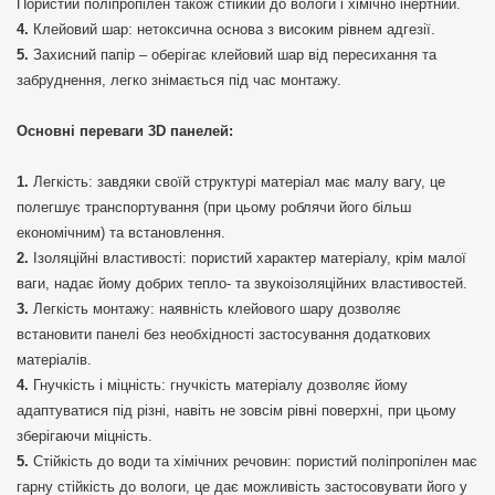
Пористий поліпропілен також стійкий до вологи і хімічно інертний.
Клейовий шар: нетоксична основа з високим рівнем адгезії.
Захисний папір – оберігає клейовий шар від пересихання та
забруднення, легко знімається під час монтажу.
Основні переваги 3D панелей:
Легкість: завдяки своїй структурі матеріал має малу вагу, це
полегшує транспортування (при цьому роблячи його більш
економічним) та встановлення.
Ізоляційні властивості: пористий характер матеріалу, крім малої
ваги, надає йому добрих тепло- та звукоізоляційних властивостей.
Легкість монтажу: наявність клейового шару дозволяє
встановити панелі без необхідності застосування додаткових
матеріалів.
Гнучкість і міцність: гнучкість матеріалу дозволяє йому
адаптуватися під різні, навіть не зовсім рівні поверхні, при цьому
зберігаючи міцність.
Стійкість до води та хімічних речовин: пористий поліпропілен має
гарну стійкість до вологи, це дає можливість застосовувати його у