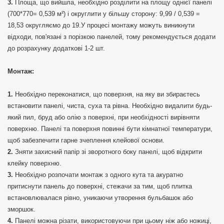
Площа, що вийшла, необхідно розділити на площу однієї панелі
(700*770= 0,539 м²) і округлити у більшу сторону: 9,99 / 0,539 =
18,53 округляємо до 19.У процесі монтажу можуть виникнути
відходи, пов'язані з порізкою панелей, тому рекомендується додати
до розрахунку додаткові 1-2 шт.
Монтаж:
Необхідно переконатися, що поверхня, на яку ви збираєтесь
встановити панелі, чиста, суха та рівна. Необхідно видалити будь-
який пил, бруд або олію з поверхні, при необхідності вирівняти
поверхню. Панелі та поверхня повинні бути кімнатної температури,
щоб забезпечити гарне зчеплення клейової основи.
Зняти захисний папір зі зворотного боку панелі, щоб відкрити
клейку поверхню.
Необхідно розпочати монтаж з одного кута та акуратно
притиснути панель до поверхні, стежачи за тим, щоб плитка
встановлювалася рівно, уникаючи утворення бульбашок або
зморшок.
Панелі можна різати, використовуючи при цьому ніж або ножиці,