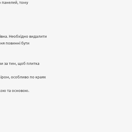
ю панелей, тому
рівна. Необхідно видалити
хня повинні бути
чи за тим, щоб плитка
міром, особливо по краях
кою та основою.