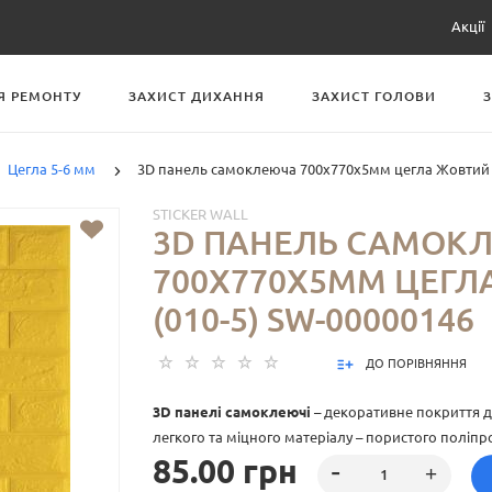
Акції
Я РЕМОНТУ
ЗАХИСТ ДИХАННЯ
ЗАХИСТ ГОЛОВИ
Цегла 5-6 мм
3D панель самоклеюча 700х770х5мм цегла Жовтий (
STICKER WALL
3D ПАНЕЛЬ САМОК
700Х770Х5ММ ЦЕГЛ
(010-5) SW-00000146
ДО ПОРІВНЯННЯ
3D панелі самоклеючі
– декоративне покриття дл
легкого та міцного матеріалу – пористого поліпр
85.00 грн
особливість – рельєфний малюнок у вигляді цег
різноманітті кольорів та наявність клейового ша