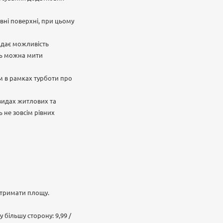
рівні поверхні, при цьому
е дає можливість
ль можна мити
ом в рамках турботи про
 видах житлових та
 не зовсім рівних
отримати площу.
 більшу сторону: 9,99 /