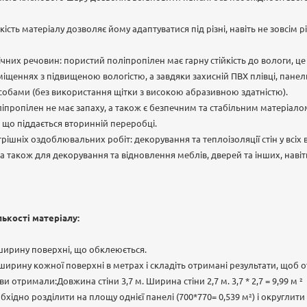
учкість матеріалу дозволяє йому адаптуватися під різні, навіть не зовсім 
мічних речовин: пористий поліпропілен має гарну стійкість до вологи, ц
міщеннях з підвищеною вологістю, а завдяки захисній ПВХ плівці, пане
бами (без використання щітки з високою абразивною здатністю).
ліпропілен не має запаху, а також є безпечним та стабільним матеріал
що піддається вторинній переробці.
трішніх оздоблювальних робіт: декорування та теплоізоляції стін у всіх
 також для декорування та відновлення меблів, дверей та інших, навіть
лькості матеріалу:
ширину поверхні, що обклеюється.
ирину кожної поверхні в метрах і складіть отримані результати, щоб 
и отримали:Довжина стіни 3,7 м. Ширина стіни 2,7 м. 3,7 * 2,7 = 9,99 м ²
ідно розділити на площу однієї панелі (700*770= 0,539 м²) і округлити у