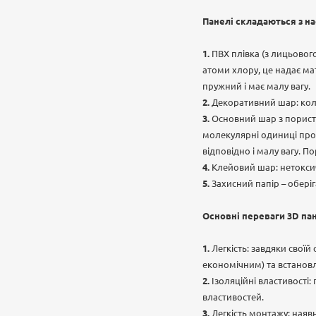
Панелі складаються з на
ПВХ плівка (з лицьового
атоми хлору, це надає мат
пружний і має малу вагу.
Декоративний шар: коль
Основний шар з порист
молекулярні одиниці пропі
відповідно і малу вагу. П
Клейовий шар: нетоксич
Захисний папір – обері
Основні переваги 3D па
Легкість: завдяки свої
економічним) та встанов
Ізоляційні властивості:
властивостей.
Легкість монтажу: наяв