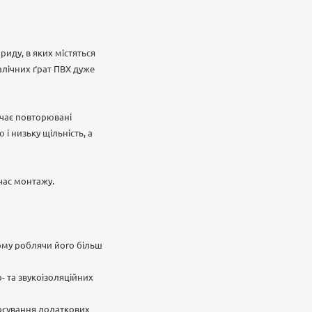
риду, в яких містяться
талічних ґрат ПВХ дуже
ючає повторювані
і низьку щільність, а
 час монтажу.
ьому роблячи його більш
- та звукоізоляційних
тосування додаткових