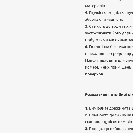
матеріалів.
Гнучкість і міцність: гн
зберігаючи міцність.
Стійкість до води та хі
застосовувати його у при
побутовими миючими засо
Екологічна безпека: по
навколишнє середовище, 
Панелі підходять для вну
комерційних приміщень, а
поверхонь.
Розрахунок потрібної кі
Виміряйте довжину та 
Помножте довжину на ш
Наприклад, після вимірів в
Площа, що вийшла, необх