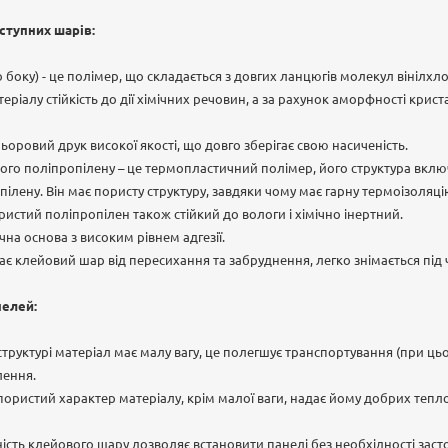
ступних шарів:
 боку) - це полімер, що складається з довгих ланцюгів молекул вінілхло
еріалу стійкість до дії хімічних речовин, а за рахунок аморфності крис
оровий друк високої якості, що довго зберігає свою насиченість.
ого поліпропілену – це термопластичний полімер, його структура вкл
лену. Він має пористу структуру, завдяки чому має гарну термоізоляцію 
ористий поліпропілен також стійкий до вологи і хімічно інертний.
на основа з високим рівнем адгезії.
гає клейовий шар від пересихання та забруднення, легко знімається під
нелей:
й структурі матеріал має малу вагу, це полегшує транспортування (при ц
лення.
 пористий характер матеріалу, крім малої ваги, надає йому добрих тепло
ність клейового шару дозволяє встановити панелі без необхідності зас