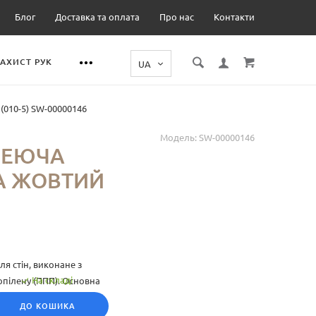
Блог
Доставка та оплата
Про нас
Контакти
ЗАХИСТ РУК
010-5) SW-00000146
Модель:
SW-00000146
ЛЕЮЧА
А ЖОВТИЙ
я стін, виконане з
На складі
опілену (ППП). Основна
ли у широкому
ДО КОШИКА
ру, що дозволяє