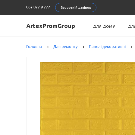
067 077 9 777
Зворотній дзвінок
ArtexPromGroup
ДЛЯ ДОМУ
ДЛ
Головна
Для ремонту
Панелі декоративні