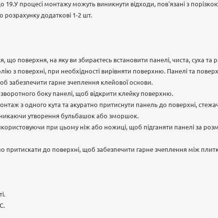
 до 19.У процесі монтажу можуть виникнути відходи, пов'язані з порізко
 розрахунку додаткові 1-2 шт.
, що поверхня, на яку ви збираєтесь встановити панелі, чиста, суха та 
олію з поверхні, при необхідності вирівняти поверхню. Панелі та повер
об забезпечити гарне зчеплення клейової основи.
і зворотного боку панелі, щоб відкрити клейку поверхню.
нтаж з одного кута та акуратно притиснути панель до поверхні, стежа
уникаючи утворення бульбашок або зморшок.
икористовуючи при цьому ніж або ножиці, щоб підганяти панелі за роз
но притискати до поверхні, щоб забезпечити гарне зчеплення між плит
і.
С.