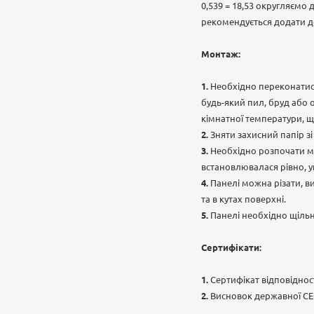
0,539 = 18,53 округляємо
рекомендується додати до
Монтаж:
Необхідно переконатися
будь-який пил, бруд або 
кімнатної температури, щ
Зняти захисний папір з
Необхідно розпочати мо
встановлювалася рівно, 
Панелі можна різати, в
та в кутах поверхні.
Панелі необхідно щіль
Сертифікати:
Сертифікат відповідност
Висновок державної СЕ