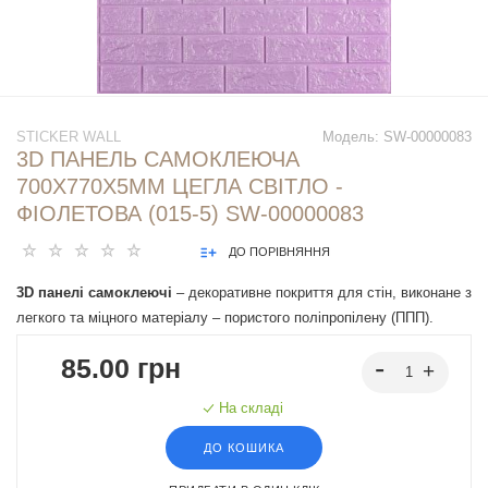
STICKER WALL
Модель:
SW-00000083
3D ПАНЕЛЬ САМОКЛЕЮЧА
700Х770Х5ММ ЦЕГЛА СВІТЛО -
ФІОЛЕТОВА (015-5) SW-00000083
ДО ПОРІВНЯННЯ
3D панелі самоклеючі
– декоративне покриття для стін, виконане з
легкого та міцного матеріалу – пористого поліпропілену (ППП).
Основна особливість – рельєфний малюнок у вигляді цегли у
85.00 грн
широкому різноманітті кольорів та наявність клейового шару, що
дозволяє встановити панелі без необхідності застосування
На складі
додаткових матеріалів.
ДО КОШИКА