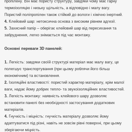
пропілену. Він має пористу структуру, завдяки чому має гарну
термоізоляцію і низьку щільність, а відповідно і малу вагу.
Пористий поліпропілен також стійкий до вологи і хімічно інертний.
Клейовий шар: нетоксична основа з високим рівнем адгезії.
Захисний папір – оберігає клейовий шар від пересихання та
забруднення, легко знімається під час монтажу.
Основні переваги 3D панелей:
Легкість: завдяки своїй структурі матеріал має малу вагу, це
полегшує транспортування (при цьому роблячи його більш
економічним) та встановлення.
Ізоляційні властивості: пористий характер матеріалу, крім малої
ваги, надає йому добрих тепло- та звукоізоляційних властивостей.
Легкість монтажу: наявність клейового шару дозволяє
встановити панелі без необхідності застосування додаткових
матеріалів.
Гнучкість і міцність: гнучкість матеріалу дозволяє йому
адаптуватися під різні, навіть не зовсім рівні поверхні, при цьому
зберігаючи міцність.