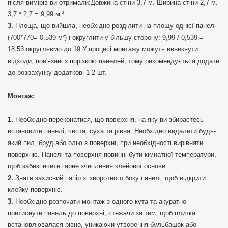
після вимірів ви отримали:Довжина стіни 3,7 м. Ширина стіни 2,7 м.
3,7 * 2,7 = 9,99 м ²
Площа, що вийшла, необхідно розділити на площу однієї панелі
(700*770= 0,539 м²) і округлити у більшу сторону: 9,99 / 0,539 =
18,53 округляємо до 19.У процесі монтажу можуть виникнути
відходи, пов'язані з порізкою панелей, тому рекомендується додати
до розрахунку додаткові 1-2 шт.
Монтаж:
Необхідно переконатися, що поверхня, на яку ви збираєтесь
встановити панелі, чиста, суха та рівна. Необхідно видалити будь-
який пил, бруд або олію з поверхні, при необхідності вирівняти
поверхню. Панелі та поверхня повинні бути кімнатної температури,
щоб забезпечити гарне зчеплення клейової основи.
Зняти захисний папір зі зворотного боку панелі, щоб відкрити
клейку поверхню.
Необхідно розпочати монтаж з одного кута та акуратно
притиснути панель до поверхні, стежачи за тим, щоб плитка
встановлювалася рівно, уникаючи утворення бульбашок або