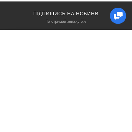
ПІДПИШИСЬ НА НОВИНИ
Та отримай знижку 5%
КАТАЛОГ
ЦІКАВЕ
Захист дихання
Блог
Захист голови
Акції
Захист рук
Виробники
Захист очей
Пошук