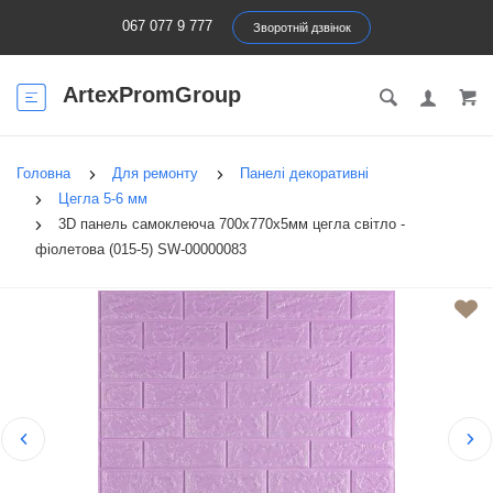
067 077 9 777
Зворотній дзвінок
ArtexPromGroup
Головна
Для ремонту
Панелі декоративні
Цегла 5-6 мм
3D панель самоклеюча 700х770х5мм цегла світло -
фіолетова (015-5) SW-00000083