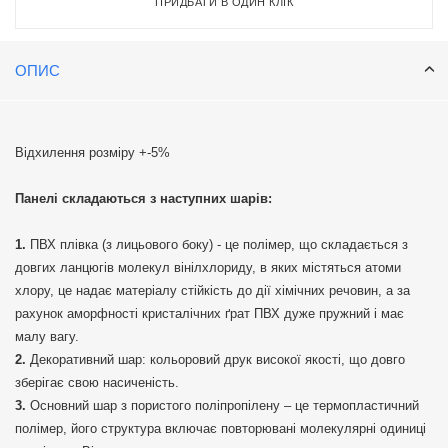
ПРИДБАТИ В ОДИН КЛІК
ОПИС
Відхилення розміру +-5%
Панелі складаються з наступних шарів:
ПВХ плівка (з лицьового боку) - це полімер, що складається з
довгих ланцюгів молекул вінілхлориду, в яких містяться атоми
хлору, це надає матеріалу стійкість до дії хімічних речовин, а за
рахунок аморфності кристалічних ґрат ПВХ дуже пружний і має
малу вагу.
Декоративний шар: кольоровий друк високої якості, що довго
зберігає свою насиченість.
Основний шар з пористого поліпропілену – це термопластичний
полімер, його структура включає повторювані молекулярні одиниці