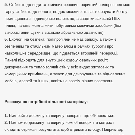
Стійкість до води та хімічних речовин: пористий поліпропілен має
гарну стійкість до вологи, це дає можливість застосовувати його у
приміщеннях з підвищеною вологістю, а завдяки захисній ПВХ
плівці, панель можна мити побутовими миючими засобами (без
використання щітки з високою абразивною здатністю).
Екологічна безпека: поліпропілен не має запаху, а також є
безпечним та стабільним матеріалом в рамках турботи про
навколишнє середовище, що піддається вторинній переробці.
Панелі підходять для внутрішніх оздоблювальних робіт:
декорування та теплоізоляції стін у всіх видах житлових та
комерційних приміщень, а також для декорування та відновлення
меблів, дверей та інших, навіть не зовсім рівних поверхонь.
Розрахунок потрібної кількості матеріалу:
Виміряйте довжину та ширину поверхні, що обклеюється.
Помножте довжину на ширину кожної поверхні в метрах і
складіть отримані результати, щоб отримати площу. Наприклад,