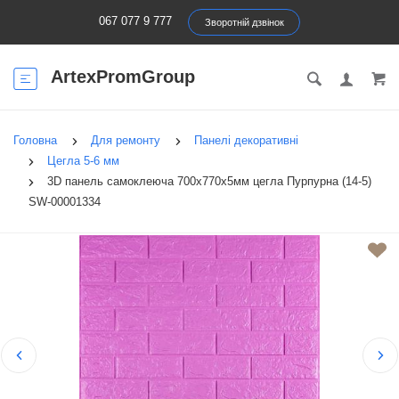
067 077 9 777
Зворотній дзвінок
ArtexPromGroup
Головна
Для ремонту
Панелі декоративні
Цегла 5-6 мм
3D панель самоклеюча 700х770х5мм цегла Пурпурна (14-5)
SW-00001334