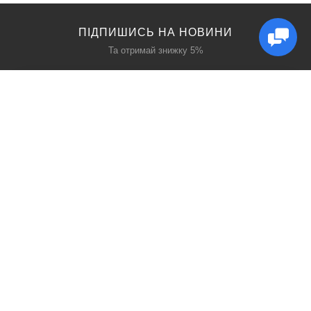
ПІДПИШИСЬ НА НОВИНИ
Та отримай знижку 5%
КАТАЛОГ
ЦІКАВЕ
Захист дихання
Блог
Захист голови
Акції
Захист рук
Виробники
Захист очей
Пошук