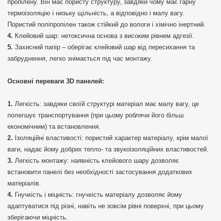
пропілену. Він має пористу структуру, завдяки чому має гарну
термоізоляцію і низьку щільність, а відповідно і малу вагу.
Пористий поліпропілен також стійкий до вологи і хімічно інертний.
Клейовий шар: нетоксична основа з високим рівнем адгезії.
Захисний папір – оберігає клейовий шар від пересихання та
забруднення, легко знімається під час монтажу.
Основні переваги 3D панелей:
Легкість: завдяки своїй структурі матеріал має малу вагу, це
полегшує транспортування (при цьому роблячи його більш
економічним) та встановлення.
Ізоляційні властивості: пористий характер матеріалу, крім малої
ваги, надає йому добрих тепло- та звукоізоляційних властивостей.
Легкість монтажу: наявність клейового шару дозволяє
встановити панелі без необхідності застосування додаткових
матеріалів.
Гнучкість і міцність: гнучкість матеріалу дозволяє йому
адаптуватися під різні, навіть не зовсім рівні поверхні, при цьому
зберігаючи міцність.