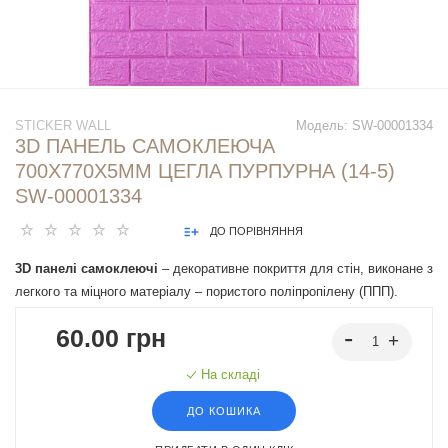
STICKER WALL
Модель:
SW-00001334
3D ПАНЕЛЬ САМОКЛЕЮЧА
700Х770Х5ММ ЦЕГЛА ПУРПУРНА (14-5)
SW-00001334
ДО ПОРІВНЯННЯ
3D панелі самоклеючі
– декоративне покриття для стін, виконане з
легкого та міцного матеріалу – пористого поліпропілену (ППП).
Основна особливість – рельєфний малюнок у вигляді цегли у
60.00 грн
широкому різноманітті кольорів та наявність клейового шару, що
дозволяє встановити панелі без необхідності застосування
На складі
додаткових матеріалів.
ДО КОШИКА