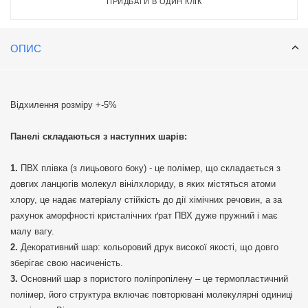
ПРИДБАТИ В ОДИН КЛІК
ОПИС
Відхилення розміру +-5%
Панелі складаються з наступних шарів:
ПВХ плівка (з лицьового боку) - це полімер, що складається з
довгих ланцюгів молекул вінілхлориду, в яких містяться атоми
хлору, це надає матеріалу стійкість до дії хімічних речовин, а за
рахунок аморфності кристалічних ґрат ПВХ дуже пружний і має
малу вагу.
Декоративний шар: кольоровий друк високої якості, що довго
зберігає свою насиченість.
Основний шар з пористого поліпропілену – це термопластичний
полімер, його структура включає повторювані молекулярні одиниці