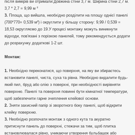
після вимірів ви отримали:Довжина стіни 3,7 м. Ширина стіни 2,7 м.
3,7 * 2,7 = 9,99 м ²
Площа, що вийшла, необхідно розділити на площу однієї панелі
(700*770= 0,539 м²) і округлити у більшу сторону: 9,99 / 0,539 =
18,53 округляємо до 19.У процесі монтажу можуть виникнути
відходи, пов'язані з порізкою панелей, тому рекомендується додати
до розрахунку додаткові 1-2 шт.
Монтаж:
Необхідно переконатися, що поверхня, на яку ви збираєтесь
встановити панелі, чиста, суха та рівна. Необхідно видалити будь-
який пил, бруд або олію з поверхні, при необхідності вирівняти
поверхню. Панелі та поверхня повинні бути кімнатної температури,
щоб забезпечити гарне зчеплення клейової основи.
Зняти захисний папір зі зворотного боку панелі, щоб відкрити
клейку поверхню.
Необхідно розпочати монтаж з одного кута та акуратно
притиснути панель до поверхні, стежачи за тим, щоб плитка
встановлювалася рівно, уникаючи утворення бульбашок або