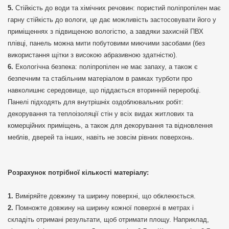
Стійкість до води та хімічних речовин: пористий поліпропілен має
гарну стійкість до вологи, це дає можливість застосовувати його у
приміщеннях з підвищеною вологістю, а завдяки захисній ПВХ
плівці, панель можна мити побутовими миючими засобами (без
використання щітки з високою абразивною здатністю).
Екологічна безпека: поліпропілен не має запаху, а також є
безпечним та стабільним матеріалом в рамках турботи про
навколишнє середовище, що піддається вторинній переробці.
Панелі підходять для внутрішніх оздоблювальних робіт:
декорування та теплоізоляції стін у всіх видах житлових та
комерційних приміщень, а також для декорування та відновлення
меблів, дверей та інших, навіть не зовсім рівних поверхонь.
Розрахунок потрібної кількості матеріалу:
Виміряйте довжину та ширину поверхні, що обклеюється.
Помножте довжину на ширину кожної поверхні в метрах і
складіть отримані результати, щоб отримати площу. Наприклад,