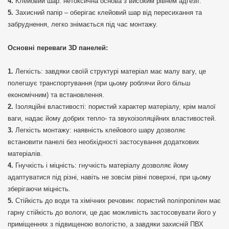
Клейовий шар: нетоксична основа з високим рівнем адгезії.
Захисний папір – оберігає клейовий шар від пересихання та
забруднення, легко знімається під час монтажу.
Основні переваги 3D панелей:
Легкість: завдяки своїй структурі матеріал має малу вагу, це
полегшує транспортування (при цьому роблячи його більш
економічним) та встановлення.
Ізоляційні властивості: пористий характер матеріалу, крім малої
ваги, надає йому добрих тепло- та звукоізоляційних властивостей.
Легкість монтажу: наявність клейового шару дозволяє
встановити панелі без необхідності застосування додаткових
матеріалів.
Гнучкість і міцність: гнучкість матеріалу дозволяє йому
адаптуватися під різні, навіть не зовсім рівні поверхні, при цьому
зберігаючи міцність.
Стійкість до води та хімічних речовин: пористий поліпропілен має
гарну стійкість до вологи, це дає можливість застосовувати його у
приміщеннях з підвищеною вологістю, а завдяки захисній ПВХ