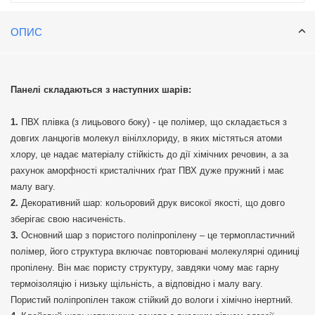
ОПИС
Панелі складаються з наступних шарів:
ПВХ плівка (з лицьового боку) - це полімер, що складається з
довгих ланцюгів молекул вінілхлориду, в яких містяться атоми
хлору, це надає матеріалу стійкість до дії хімічних речовин, а за
рахунок аморфності кристалічних ґрат ПВХ дуже пружний і має
малу вагу.
Декоративний шар: кольоровий друк високої якості, що довго
зберігає свою насиченість.
Основний шар з пористого поліпропілену – це термопластичний
полімер, його структура включає повторювані молекулярні одиниці
пропілену. Він має пористу структуру, завдяки чому має гарну
термоізоляцію і низьку щільність, а відповідно і малу вагу.
Пористий поліпропілен також стійкий до вологи і хімічно інертний.