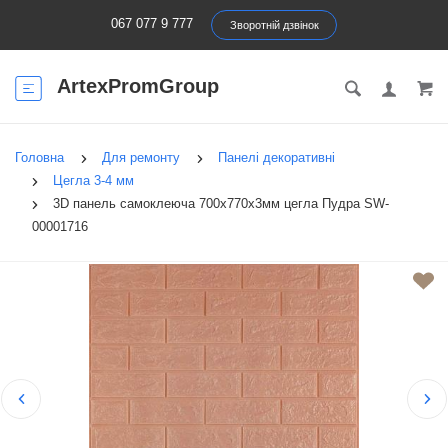
067 077 9 777
Зворотній дзвінок
ArtexPromGroup
Головна
Для ремонту
Панелі декоративні
Цегла 3-4 мм
3D панель самоклеюча 700x770x3мм цегла Пудра SW-
00001716