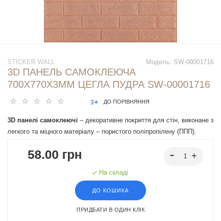
STICKER WALL
Модель:
SW-00001716
3D ПАНЕЛЬ САМОКЛЕЮЧА
700X770X3ММ ЦЕГЛА ПУДРА SW-00001716
ДО ПОРІВНЯННЯ
3D панелі самоклеючі
– декоративне покриття для стін, виконане з
легкого та міцного матеріалу – пористого поліпропілену (ППП).
Основна особливість – рельєфний малюнок у вигляді цегли у
58.00 грн
широкому різноманітті кольорів та наявність клейового шару, що
дозволяє встановити панелі без необхідності застосування
На складі
додаткових матеріалів.
ДО КОШИКА
ПРИДБАТИ В ОДИН КЛІК