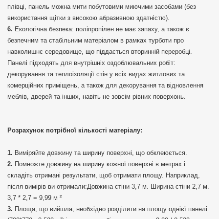
плівці, панель можна мити побутовими миючими засобами (без
використання щітки з високою абразивною здатністю).
Екологічна безпека: поліпропілен не має запаху, а також є
безпечним та стабільним матеріалом в рамках турботи про
навколишнє середовище, що піддається вторинній переробці.
Панелі підходять для внутрішніх оздоблювальних робіт:
декорування та теплоізоляції стін у всіх видах житлових та
комерційних приміщень, а також для декорування та відновлення
меблів, дверей та інших, навіть не зовсім рівних поверхонь.
Розрахунок потрібної кількості матеріалу:
Виміряйте довжину та ширину поверхні, що обклеюється.
Помножте довжину на ширину кожної поверхні в метрах і
складіть отримані результати, щоб отримати площу. Наприклад,
після вимірів ви отримали:Довжина стіни 3,7 м. Ширина стіни 2,7 м.
3,7 * 2,7 = 9,99 м ²
Площа, що вийшла, необхідно розділити на площу однієї панелі