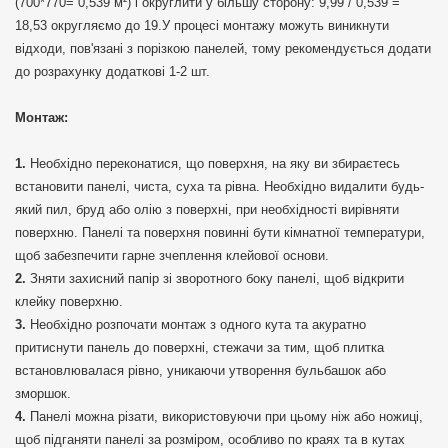
(700*770= 0,539 м²) і округлити у більшу сторону: 9,99 / 0,539 =
18,53 округляємо до 19.У процесі монтажу можуть виникнути
відходи, пов'язані з порізкою панелей, тому рекомендується додати
до розрахунку додаткові 1-2 шт.
Монтаж:
Необхідно переконатися, що поверхня, на яку ви збираєтесь
встановити панелі, чиста, суха та рівна. Необхідно видалити будь-
який пил, бруд або олію з поверхні, при необхідності вирівняти
поверхню. Панелі та поверхня повинні бути кімнатної температури,
щоб забезпечити гарне зчеплення клейової основи.
Зняти захисний папір зі зворотного боку панелі, щоб відкрити
клейку поверхню.
Необхідно розпочати монтаж з одного кута та акуратно
притиснути панель до поверхні, стежачи за тим, щоб плитка
встановлювалася рівно, уникаючи утворення бульбашок або
зморшок.
Панелі можна різати, використовуючи при цьому ніж або ножиці,
щоб підганяти панелі за розміром, особливо по краях та в кутах