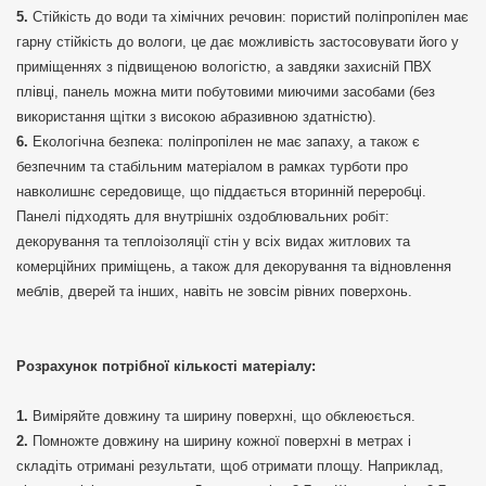
Стійкість до води та хімічних речовин: пористий поліпропілен має
гарну стійкість до вологи, це дає можливість застосовувати його у
приміщеннях з підвищеною вологістю, а завдяки захисній ПВХ
плівці, панель можна мити побутовими миючими засобами (без
використання щітки з високою абразивною здатністю).
Екологічна безпека: поліпропілен не має запаху, а також є
безпечним та стабільним матеріалом в рамках турботи про
навколишнє середовище, що піддається вторинній переробці.
Панелі підходять для внутрішніх оздоблювальних робіт:
декорування та теплоізоляції стін у всіх видах житлових та
комерційних приміщень, а також для декорування та відновлення
меблів, дверей та інших, навіть не зовсім рівних поверхонь.
Розрахунок потрібної кількості матеріалу:
Виміряйте довжину та ширину поверхні, що обклеюється.
Помножте довжину на ширину кожної поверхні в метрах і
складіть отримані результати, щоб отримати площу. Наприклад,