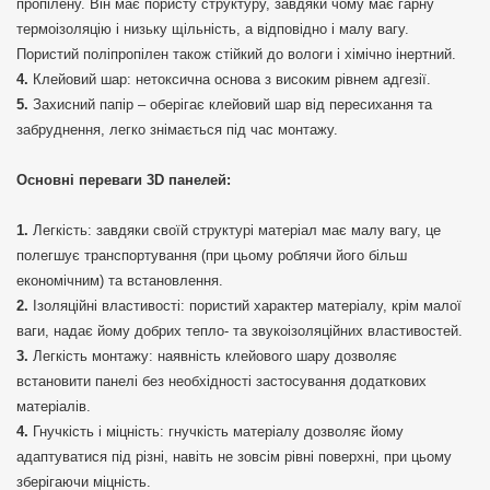
пропілену. Він має пористу структуру, завдяки чому має гарну
термоізоляцію і низьку щільність, а відповідно і малу вагу.
Пористий поліпропілен також стійкий до вологи і хімічно інертний.
Клейовий шар: нетоксична основа з високим рівнем адгезії.
Захисний папір – оберігає клейовий шар від пересихання та
забруднення, легко знімається під час монтажу.
Основні переваги 3D панелей:
Легкість: завдяки своїй структурі матеріал має малу вагу, це
полегшує транспортування (при цьому роблячи його більш
економічним) та встановлення.
Ізоляційні властивості: пористий характер матеріалу, крім малої
ваги, надає йому добрих тепло- та звукоізоляційних властивостей.
Легкість монтажу: наявність клейового шару дозволяє
встановити панелі без необхідності застосування додаткових
матеріалів.
Гнучкість і міцність: гнучкість матеріалу дозволяє йому
адаптуватися під різні, навіть не зовсім рівні поверхні, при цьому
зберігаючи міцність.