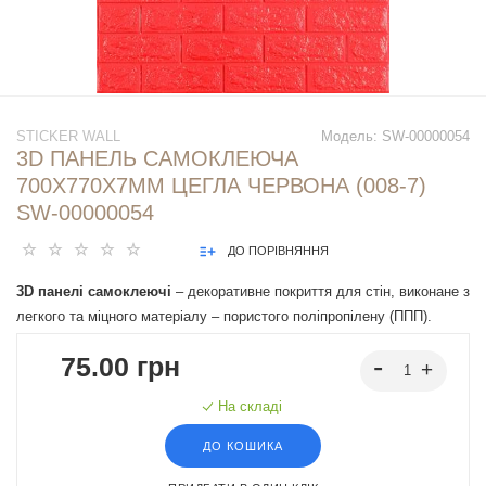
STICKER WALL
Модель:
SW-00000054
3D ПАНЕЛЬ САМОКЛЕЮЧА
700Х770Х7ММ ЦЕГЛА ЧЕРВОНА (008-7)
SW-00000054
ДО ПОРІВНЯННЯ
3D панелі самоклеючі
– декоративне покриття для стін, виконане з
легкого та міцного матеріалу – пористого поліпропілену (ППП).
Основна особливість – рельєфний малюнок у вигляді цегли у
75.00 грн
широкому різноманітті кольорів та наявність клейового шару, що
дозволяє встановити панелі без необхідності застосування
На складі
додаткових матеріалів.
ДО КОШИКА