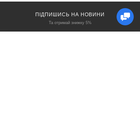
ПІДПИШИСЬ НА НОВИНИ
Та отримай знижку 5%
КАТАЛОГ
ЦІКАВЕ
Захист дихання
Блог
Захист голови
Акції
Захист рук
Виробники
Захист очей
Пошук