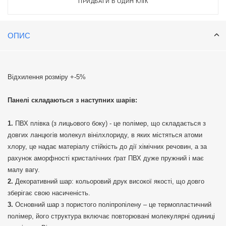
ПРИДБАТИ В ОДИН КЛІК
ОПИС
Відхилення розміру +-5%
Панелі складаються з наступних шарів:
ПВХ плівка (з лицьового боку) - це полімер, що складається з
довгих ланцюгів молекул вінілхлориду, в яких містяться атоми
хлору, це надає матеріалу стійкість до дії хімічних речовин, а за
рахунок аморфності кристалічних ґрат ПВХ дуже пружний і має
малу вагу.
Декоративний шар: кольоровий друк високої якості, що довго
зберігає свою насиченість.
Основний шар з пористого поліпропілену – це термопластичний
полімер, його структура включає повторювані молекулярні одиниці