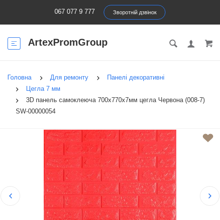
067 077 9 777
Зворотній дзвінок
ArtexPromGroup
Головна
Для ремонту
Панелі декоративні
Цегла 7 мм
3D панель самоклеюча 700х770х7мм цегла Червона (008-7)
SW-00000054