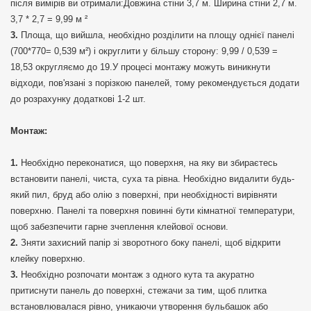
після вимірів ви отримали:Довжина стіни 3,7 м. Ширина стіни 2,7 м.
3,7 * 2,7 = 9,99 м ²
Площа, що вийшла, необхідно розділити на площу однієї панелі
(700*770= 0,539 м²) і округлити у більшу сторону: 9,99 / 0,539 =
18,53 округляємо до 19.У процесі монтажу можуть виникнути
відходи, пов'язані з порізкою панелей, тому рекомендується додати
до розрахунку додаткові 1-2 шт.
Монтаж:
Необхідно переконатися, що поверхня, на яку ви збираєтесь
встановити панелі, чиста, суха та рівна. Необхідно видалити будь-
який пил, бруд або олію з поверхні, при необхідності вирівняти
поверхню. Панелі та поверхня повинні бути кімнатної температури,
щоб забезпечити гарне зчеплення клейової основи.
Зняти захисний папір зі зворотного боку панелі, щоб відкрити
клейку поверхню.
Необхідно розпочати монтаж з одного кута та акуратно
притиснути панель до поверхні, стежачи за тим, щоб плитка
встановлювалася рівно, уникаючи утворення бульбашок або