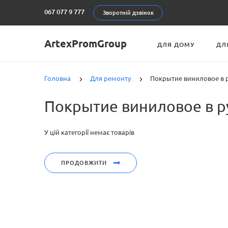
067 077 9 777
Зворотній дзвінок
ArtexPromGroup
ДЛЯ ДОМУ
ДЛ
Головна
Для ремонту
Покрытие виниловое в 
Покрытие виниловое в 
У цій категорії немає товарів
ПРОДОВЖИТИ